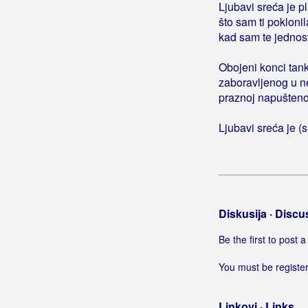
Ljubavi sreća je p
što sam ti poklonil
kad sam te jednos
Obojeni konci tank
zaboravljenog u ne
praznoj napušteno
Ljubavi sreća je (s
Diskusija · Discu
Be the first to post
You must be register
Linkovi · Links