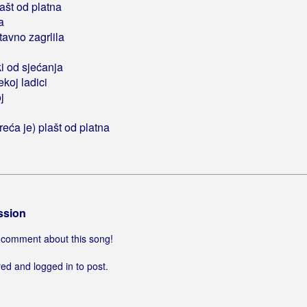
lašt od platna
a
tavno zagrlila
i od sjećanja
koj ladici
j
reća je) plašt od platna
ssion
 a comment about this song!
ed and logged in to post.