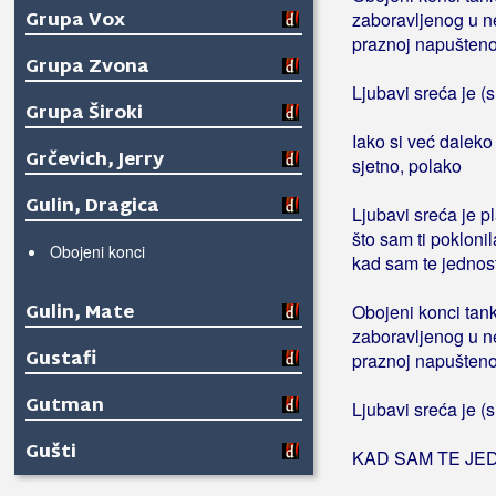
Grupa Vox
zaboravljenog u ne
praznoj napušteno
Grupa Zvona
Ljubavi sreća je (s
Grupa Široki
Iako si već daleko 
Grčevich, Jerry
sjetno, polako
Gulin, Dragica
Ljubavi sreća je p
što sam ti poklonil
Obojeni konci
kad sam te jednos
Gulin, Mate
Obojeni konci tank
zaboravljenog u ne
Gustafi
praznoj napušteno
Gutman
Ljubavi sreća je (s
Gušti
KAD SAM TE JE