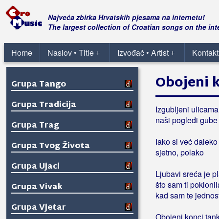
Grupa Opijum
Najveća zbirka Hrvatskih pjesama na internetu!
Grupa Pagani
The largest collection of Croatian songs on the int
Grupa San
Home
Naslov • Title
Izvođač • Artist
Kontakt
+
+
Grupa Sjene
Obojeni 
Grupa Tango
Grupa Tradicija
Izgubljeni ulicam
naši pogledi gube 
Grupa Trag
Iako si već daleko 
Grupa Tvog Života
sjetno, polako
Grupa Ujaci
Ljubavi sreća je p
što sam ti poklonil
Grupa Vivak
kad sam te jednos
Grupa Vjetar
Obojeni konci tank