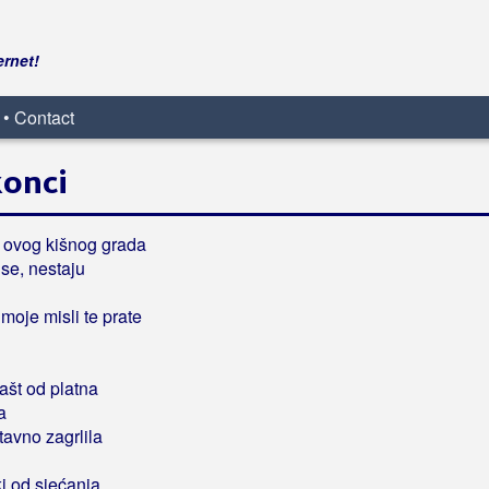
ernet!
 • Contact
konci
a ovog kišnog grada
se, nestaju
moje misli te prate
lašt od platna
a
tavno zagrlila
i od sjećanja