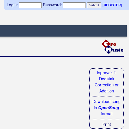
Login:
Password:
[REGISTER]
Ispravak ili
Dodatak
Correction or
Addition
Download song
in
OpenSong
format
Print