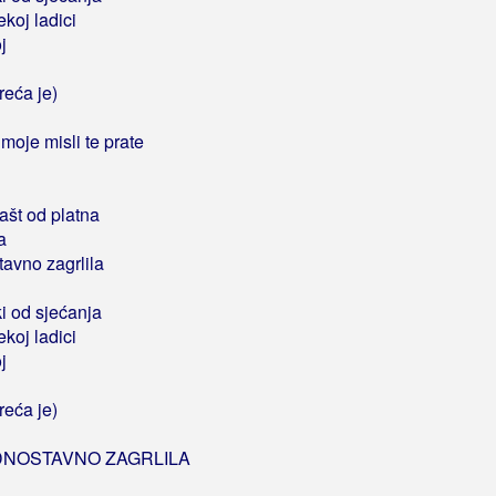
koj ladici
j
reća je)
moje misli te prate
lašt od platna
a
tavno zagrlila
i od sjećanja
koj ladici
j
reća je)
DNOSTAVNO ZAGRLILA