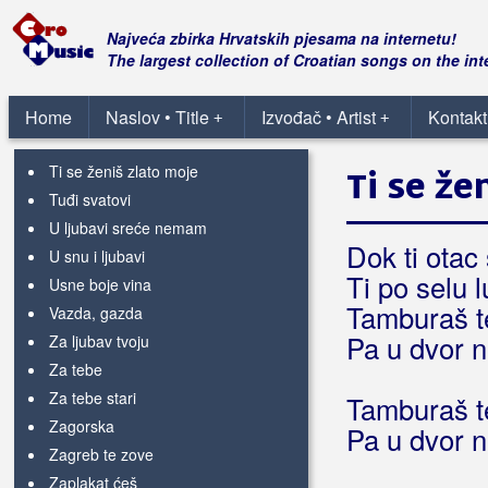
Sačuvaj mene za sebe
Slavonijom polegla je magla
Najveća zbirka Hrvatskih pjesama na internetu!
Sretan ti Božić kad meni nije
The largest collection of Croatian songs on the int
Svirajte mi njenu
Teško onom koga žale
Home
Naslov • Title
Izvođač • Artist
Kontakt
+
+
Ti se nećeš vratiti
Ti se ženiš zlato moje
Ti se že
Tuđi svatovi
U ljubavi sreće nemam
Dok ti ota
U snu i ljubavi
Ti po selu 
Usne boje vina
Tamburaš t
Vazda, gazda
Pa u dvor n
Za ljubav tvoju
Za tebe
Za tebe stari
Tamburaš t
Zagorska
Pa u dvor n
Zagreb te zove
Zaplakat ćeš