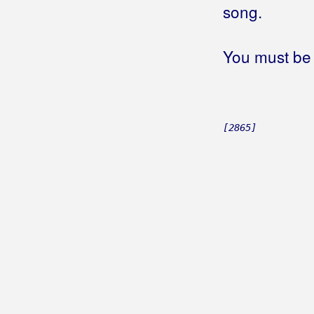
song.
Grahovec, Emina
Grahovec, Željko
You must be 
Grakalić, Vlatka
Graničari
[2865]
Graničari Stari
Grašo, Petar
Gračanci
Grbac, Robertino
Grbac, Voljen
Grdović, Mladen
Greblinčki Ventek, Branko