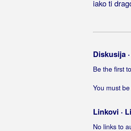
iako ti drag
Golik, Željko
Golubić, Danijela
Golubičić, Krunoslav
Goman, Zoran
Gori Ussi Winnetou
Diskusija 
Gorica Rukavina
Be the first 
Gospodari Snova
You must be 
Gospodari Tambura
Gotovac, Simona
Linkovi · L
Gracia
Gradić, Marina
No links to a