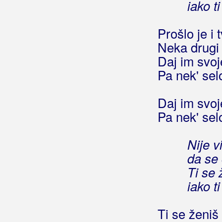
iako t
Gibonni
Prošlo je i 
Gina
Neka drugi 
Daj im svo
Giordano
Pa nek' sel
Gitano
Daj im svo
Giuliano
Pa nek' sel
Gleđ Markos, Stjepo
Nije vi
Globus
da se 
Gloria Band
Ti se 
iako t
Gobac, Davorin
Godinić, Jasmin
Ti se ženiš