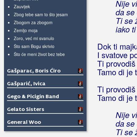
Nije vi
Zauvijek
da se 
Zbog tebe sam to što jesam
Ti se 
Zbogom za zbogom
iako t
Zemljo moja
Zoro, već mi svanulo
Dok ti majk
Što sam Bogu skrivio
I svatove p
Što će meni život bez tebe
Ti provodiš
Tamo di je
Gašparac, Boris Ćiro
Gašparić, Ivica
Ti provodiš
Tamo di je
Gego & Picigin Band
Gelato Sisters
Nije vi
da se 
General Woo
Ti se 
Gettos