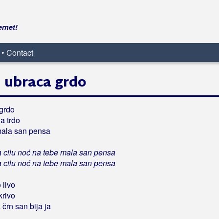
ernet!
 • Contact
n ubraca grdo
grdo
a trdo
mala san pensa
ma cilu noć na tebe mala san pensa
ma cilu noć na tebe mala san pensa
 livo
krivo
 črn san bija ja