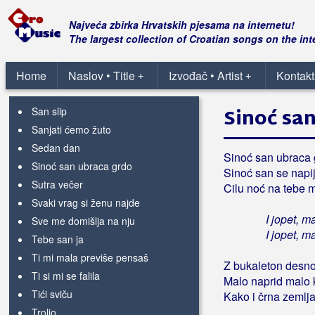
Pretelo
Pušti me
Najveća zbirka Hrvatskih pjesama na internetu!
Pušti mi
The largest collection of Croatian songs on the int
Rokenrolić
Home
Romeo
Naslov • Title
Izvođač • Artist
Kontakt
+
+
S - J - Z
Sinoć sa
San slip
Sanjati ćemo žuto
Sedan dan
Sinoć san ubraca 
Sinoć san ubraca grdo
Sinoć san se napij
Sutra večer
Cilu noć na tebe 
Svaki vrag si ženu najde
I jopet, 
Sve me domišlja na nju
I jopet, 
Tebe san ja
Ti mi mala previše pensaš
Z bukaleton desno
Ti si mi se falila
Malo naprid malo 
Tići sviču
Kako i črna zemlja
Trolio