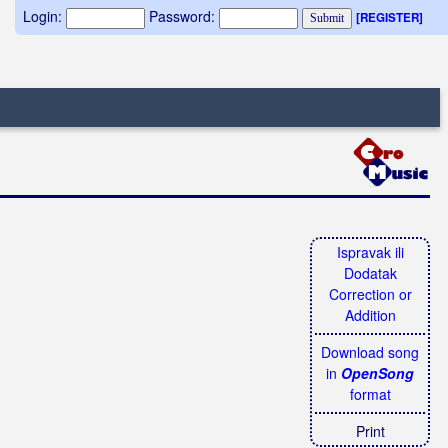
Login:
Password:
[REGISTER]
Ispravak ili
Dodatak
Correction or
Addition
Download song
in
OpenSong
format
Print