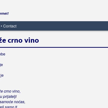
ernet!
 • Contact
e crno vino
tebe
je
 je
 crno vino,
prijatelji
 samoće noćas,
žeš samo ti