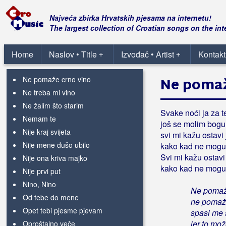
Moja mala
Možda ljubav ne postoji
Najveća zbirka Hrvatskih pjesama na internetu!
Može čovjek da promaši
The largest collection of Croatian songs on the int
Ne bolujem / Svjetska bitanga
Ne daj ruži da procvjeta
Home
Naslov • Title
Izvođač • Artist
Kontakt
+
+
Ne pjevajte pjesme njene
Ne pomaže crno vino
Ne pomaž
Ne treba mi vino
Ne žalim što starim
Svake noći ja za 
Nemam te
još se molim bogu
Nije kraj svijeta
svi mi kažu ostavi 
Nije mene dušo ubilo
kako kad ne mogu
Svi mi kažu ostavi
Nije ona kriva majko
kako kad ne mogu
Nije prvi put
Nino, Nino
Ne pomaže
Od tebe do mene
ne pomažu 
Opet tebi pjesme pjevam
spasi me
jer to mo
Oproštajno veče