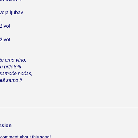
voja ljubav
i
život
život
 crno vino,
prijatelji
 samoće noćas,
žeš samo ti
ssion
 a comment about this song!