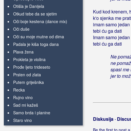
Otišla je Danijela
Kud kod krenem, t
Otkud tebe da se sjetim
k'o sjenka me prat
Oči boje kestena (dance mix)
imam samo jedan 
Oči duše
tebi ću ga dati
Oči su moje mutne od dima
Imam samo jedan 
tebi ću ga dati
Padala je kiša toga dana
Plava žena
Ne pomaže
Prokleta je violina
ne pomažu 
Prođe ljeto trideseto
spasi me
Prsten od zlata
jer to mo
Putem griješnika
Recka
Rujno vino
Sad mi kažeš
Samo brda i planine
Diskusija · Discu
Staro vino
Starom cestom
Be the first to post