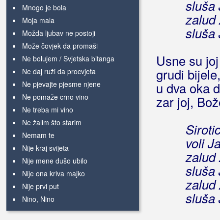
sluša
Mnogo je bola
zalud 
Moja mala
sluša
Možda ljubav ne postoji
Može čovjek da promaši
Usne su joj
Ne bolujem / Svjetska bitanga
grudi bijele,
Ne daj ruži da procvjeta
Ne pjevajte pjesme njene
u dva oka d
Ne pomaže crno vino
zar joj, Bo
Ne treba mi vino
Ne žalim što starim
Siroti
Nemam te
voli J
Nije kraj svijeta
zalud 
Nije mene dušo ubilo
sluša
Nije ona kriva majko
zalud 
Nije prvi put
sluša
Nino, Nino
Od tebe do mene