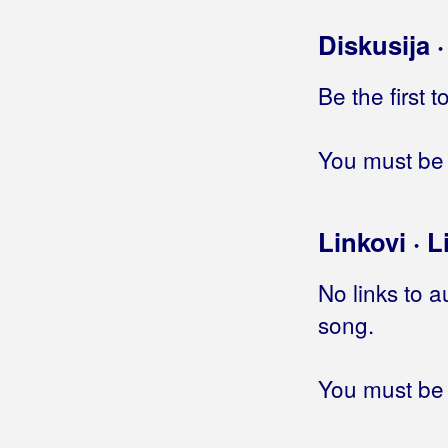
Staro vino
Starom cestom
Diskusija 
Sve je moje tvoje
Svirači
Be the first 
Ti za ljubav nisi rođena
Udahni duboko
You must be 
Za mene nemoj brinuti
Zagrli me nježno
Zemlja tvrda
Linkovi · L
Zemljotres
Zora svanjava
No links to a
Što mi noći nemaju svanuća
Što u meni vidiš ti
song.
Žena voljena
Čaše lomim
You must be 
Četiri suze