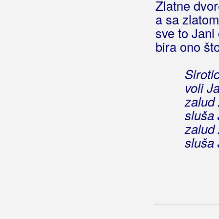
Zlatne dvor
Opet tebi pjesme pjevam
a sa zlatom
Oproštajno veče
sve to Jani 
Otišla je Danijela
Otkud tebe da se sjetim
bira ono što
Oči boje kestena (dance mix)
Oči duše
Siroti
Oči su moje mutne od dima
voli J
Padala je kiša toga dana
zalud 
Plava žena
sluša
Prokleta je violina
zalud 
Prođe ljeto trideseto
sluša
Prsten od zlata
Putem griješnika
Recka
Rujno vino
Sad mi kažeš
Samo brda i planine