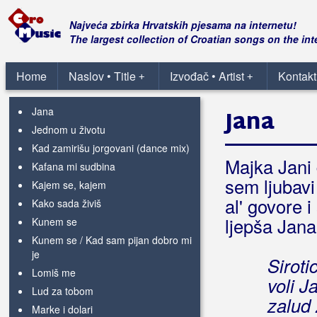
Gdje si bila
Gledam tuđu ženu
Najveća zbirka Hrvatskih pjesama na internetu!
Griješnica
The largest collection of Croatian songs on the int
I zanesen tom ljepotom
Idi, idi
Home
Naslov • Title
Izvođač • Artist
Kontakt
+
+
Idi, idi od mene
Jana
Jana
Jednom u životu
Kad zamirišu jorgovani (dance mix)
Majka Jani
Kafana mi sudbina
sem ljubav
Kajem se, kajem
al' govore 
Kako sada živiš
ljepša Jan
Kunem se
Kunem se / Kad sam pijan dobro mi
je
Siroti
Lomiš me
voli J
Lud za tobom
zalud 
Marke i dolari