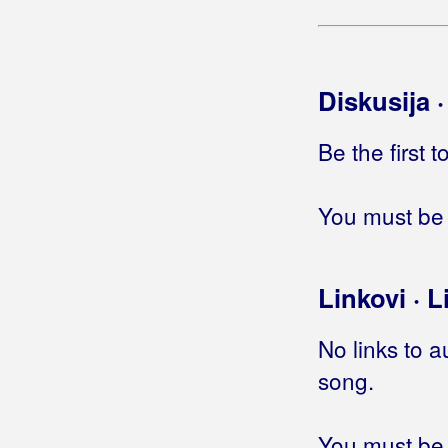
Roko Band
Roko Dalmato
Diskusija 
Romanca
Be the first 
Romantic
Rončević, Hari
You must be 
Roso, Mario
Royal Band
Linkovi · L
Rozga, Jelena
No links to a
Rubato
song.
Rubikon
You must be 