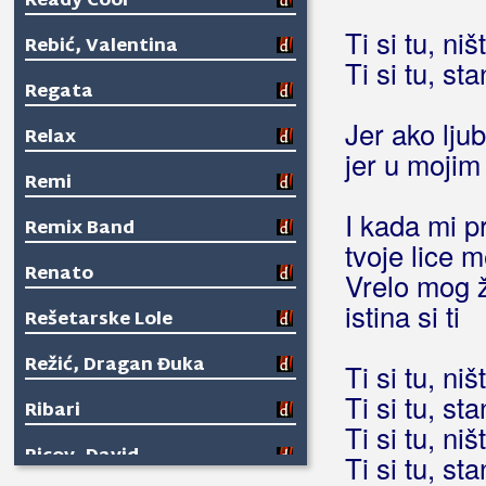
Ready Cool
Ti si tu, ni
Rebić, Valentina
Ti si tu, st
Regata
Jer ako ljub
Relax
jer u mojim
Remi
I kada mi pr
Remix Band
tvoje lice 
Renato
Vrelo mog ži
istina si ti
Rešetarske Lole
Režić, Dragan Đuka
Ti si tu, ni
Ti si tu, st
Ribari
Ti si tu, ni
Ricov, David
Ti si tu, st