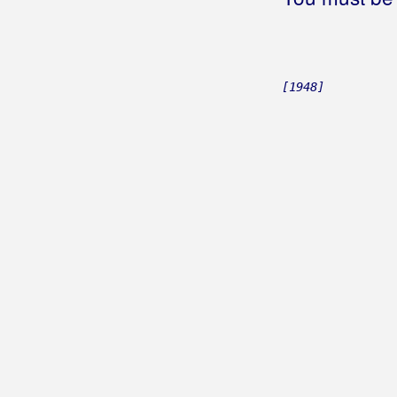
Rubini
Rubinić, Tomislav
Rukavina, Jandre
[1948]
Rundek, Darko
Rupčić, Tina
Rus, Miroslav
Ruswaj
Ružević, Pjerino
Ružica