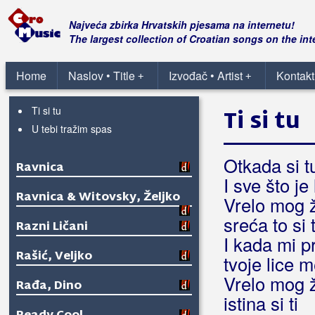
Raspashow
Najveća zbirka Hrvatskih pjesama na internetu!
The largest collection of Croatian songs on the int
Na ljubav otporna
Propala stvar
Home
Naslov • Title
Izvođač • Artist
Kontakt
+
+
Svaki dio srca mog
Ti si tu
Ti si tu
U tebi tražim spas
Otkada si t
Ravnica
I sve što je 
Ravnica & Witovsky, Željko
Vrelo mog ž
sreća to si t
Razni Ličani
I kada mi pr
Rašić, Veljko
tvoje lice 
Vrelo mog ži
Rađa, Dino
istina si ti