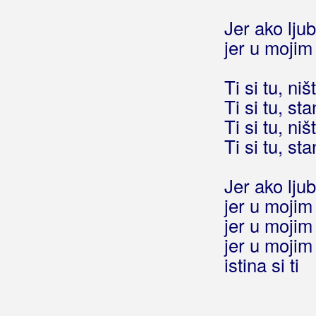
Ringišpil
Jer ako lju
Ritam Srca
jer u mojim
Ritmo Loco
Ti si tu, ni
Riva
Ti si tu, st
Ti si tu, ni
Rivers
Ti si tu, st
Robić, Ivo
Jer ako ljub
Roboti
jer u moji
Rock Impuls
jer u moji
jer u moji
Rockatansky Band
istina si ti
Rockstill
Rogan, Pero