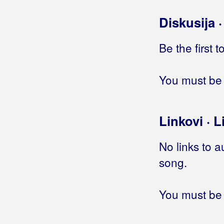
Vodi me
Diskusija 
Vonj od mora
Za kraj
Be the first 
Zauvijek ostat' ću mlad
Zauvik odlazim
Žigolo
You must be 
Živim najbolje što znam
Roso, Mario
Linkovi · L
Royal Band
No links to a
Rozga, Jelena
song.
Rubato
You must be 
Rubikon
Rubini