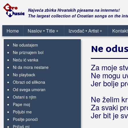
Molitva
More plavo
Najveća zbirka Hrvatskih pjesama na internetu!
More sudbine
The largest collection of Croatian songs on the int
Mulac
Napuštam sve
Home
Naslov • Title
Izvođač • Artist
Kontakt
+
+
Nazovi me
Ne odustajem
Ne odu
Ne priznajem bol
Neću ić vanka
Za moje st
Ni da mora nestane
Ne mogu uvi
No playback
Jer bolje p
Obrazi od silikona
Od svega umoran
Ostani s njim
Ne želim kr
Pape moj
Za svaki pr
Poljubi me
Jer bit je 
Poslije ponoći
Pričaš mi