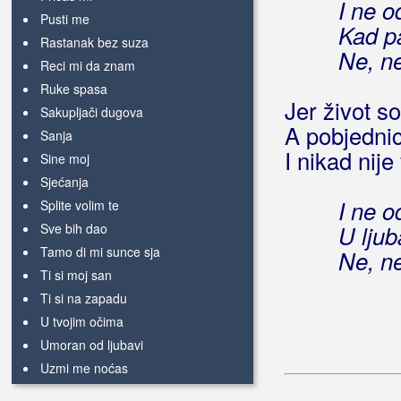
I ne 
Pusti me
Kad p
Rastanak bez suza
Ne, n
Reci mi da znam
Ruke spasa
Jer život s
Sakupljači dugova
A pobjednic
Sanja
I nikad nij
Sine moj
Sjećanja
I ne 
Splite volim te
Sve bih dao
U ljub
Tamo di mi sunce sja
Ne, n
Ti si moj san
Ti si na zapadu
U tvojim očima
Umoran od ljubavi
Uzmi me noćas
Više ne želim te