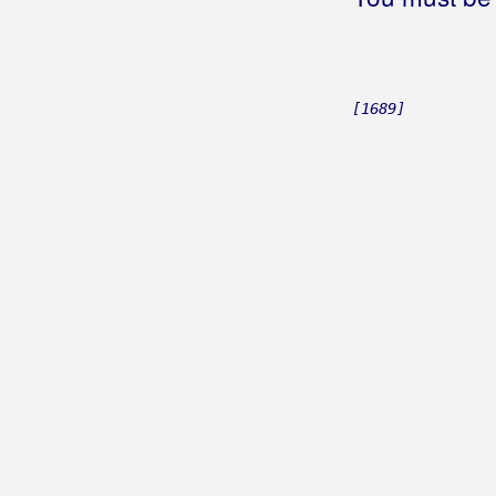
Roboti
Rock Impuls
Rockatansky Band
[1689]
Rockstill
Rogan, Pero
Roko Band
Roko Dalmato
Romanca
Romantic
Rončević, Hari
Roso, Mario