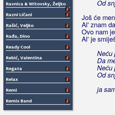
Od snj
Ravnica & Witovsky, Željko
Razni Ličani
Još će meni
Al' znam da 
Rašić, Veljko
Ovo nam je 
Rađa, Dino
Al' je smij
Ready Cool
Neću p
Rebić, Valentina
Da me 
Neću p
Regata
Od snj
Relax
ja sam
Remi
Remix Band
Renato