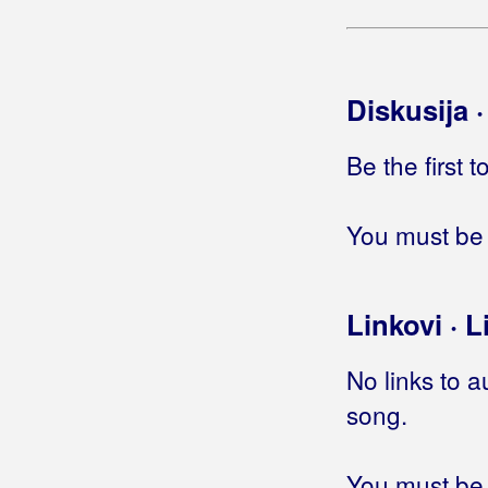
Rešetarske Lole
Režić, Dragan Đuka
Diskusija 
Ribari
Be the first 
Ricov, David
Ringišpil
You must be 
Ritam Srca
Ritmo Loco
Linkovi · L
Riva
No links to a
Rivers
song.
Robić, Ivo
You must be 