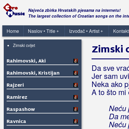
Kad mislim na te
Moje i ničije
Najveća zbirka Hrvatskih pjesama na internetu!
Ne
The largest collection of Croatian songs on the int
Pamti me po dobrome
Pravo muško
Home
Naslov • Title
Izvođač • Artist
Kontakt
+
+
Sve sjeća na tebe
Zimski cvijet
Zimski c
Rahimovski, Aki
Da sve vraća
Rahimovski, Kristijan
Jer sam uvi
Neka ako p
Rajzeri
A to što mi
Ramirez
Neću p
Raspashow
Da me 
Ravnica
Neću p