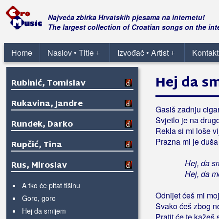
Rozga, Jelena
Najveća zbirka Hrvatskih pjesama na internetu!
Rubato
The largest collection of Croatian songs on the int
Rubikon
Home
Naslov • Title
Izvođač • Artist
Kontakt
+
+
Rubini
Hej da s
Rubinić, Tomislav
Rukavina, Jandre
Gasiš zadnju cigar
Svjetlo je na drugo
Rundek, Darko
Rekla si mi loše vi
Prazna mi je duša
Rupčić, Tina
Hej, da s
Rus, Miroslav
Hej, da m
A tko će pitat tišinu
Odnijet ćeš mi moj
Goro, goro
Svako ćeš zbog nek
Hej da smijem
Pratit će te kažeš 