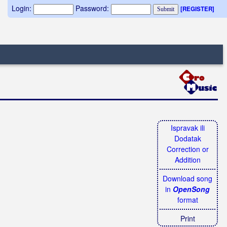
Login:
Password:
[REGISTER]
Ispravak ili
Dodatak
Correction or
Addition
Download song
in
OpenSong
format
Print