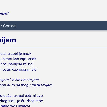
ernet!
 • Contact
mijem
etu, u sobi je mrak
j strani kao tajni znak
jesti, nanijela mi bol
 noćas kao prazan stol
mijem k'o što ne smijem
ogu al' to ne mogu da te ubijem
u dušu, ukrast ćeš mi sve
og stati, ja ću zbog tebe
sretno tvoji svatovi