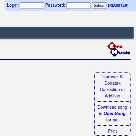
Login:
Password:
[REGISTER]
Ispravak ili
Dodatak
Correction or
Addition
Download song
in
OpenSong
format
Print