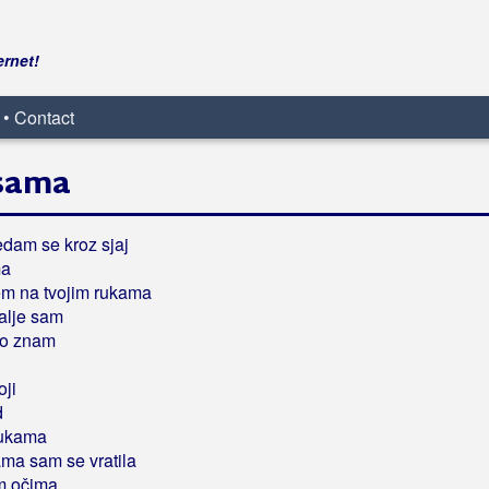
ernet!
 • Contact
sama
edam se kroz sjaj
ma
em na tvojim rukama
dalje sam
to znam
oji
d
rukama
ama sam se vratila
m očima