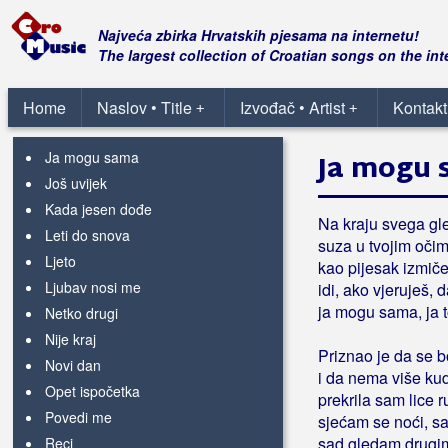
Radaić, Petar
Najveća zbirka Hrvatskih pjesama na internetu!
The largest collection of Croatian songs on the int
Radan, Jelena
Blagoslov
Home
Naslov • Title
Izvođač • Artist
Kontakt
+
+
Davno, davno
Ja mogu sama
Ja mogu 
Još uvijek
Kada jesen dođe
Na kraju svega gl
Leti do snova
suza u tvojim oči
Ljeto
kao pijesak izmič
Ljubav nosi me
idi, ako vjeruješ, 
ja mogu sama, ja 
Netko drugi
Nije kraj
Priznao je da se b
Novi dan
i da nema više ku
Opet ispočetka
prekrila sam lice 
Povedi me
sjećam se noći, s
sad gledam drugi
Reci