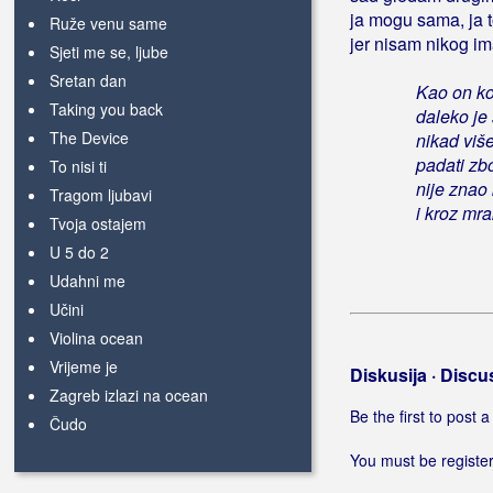
ja mogu sama, ja 
Ruže venu same
jer nisam nikog im
Sjeti me se, ljube
Sretan dan
Kao on ko
Taking you back
daleko je
The Device
nikad viš
padati zb
To nisi ti
nije znao
Tragom ljubavi
i kroz mra
Tvoja ostajem
U 5 do 2
Udahni me
Učini
Violina ocean
Vrijeme je
Diskusija · Discu
Zagreb izlazi na ocean
Be the first to post
Čudo
You must be register
Radanović, Zlatko Zlaja