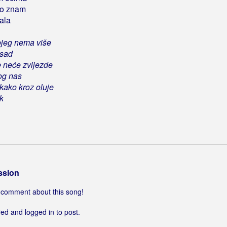
to znam
ala
jeg nema više
 sad
e neće zvijezde
og nas
 kako kroz oluje
k
ssion
 a comment about this song!
ed and logged in to post.