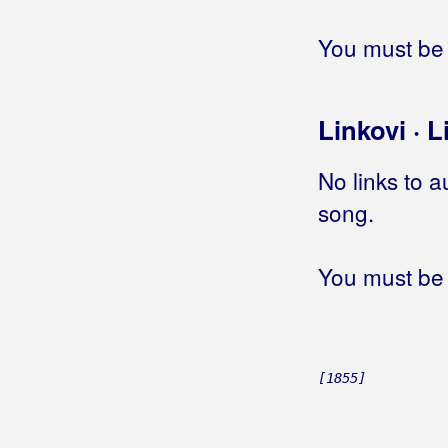
Ravnica & Witovsky, Željko
You must be 
Razni Ličani
Rašić, Veljko
Linkovi · L
Rađa, Dino
Ready Cool
No links to a
song.
Rebić, Valentina
Regata
You must be 
Relax
Remi
[1855]
Remix Band
Renato