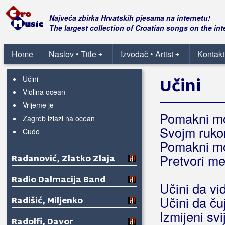
The Device
To nisi ti
Najveća zbirka Hrvatskih pjesama na internetu!
Tragom ljubavi
The largest collection of Croatian songs on the int
Tvoja ostajem
U 5 do 2
Home
Naslov • Title
Izvođač • Artist
Kontakt
+
+
Udahni me
Učini
Učini
Violina ocean
Vrijeme je
Pomakni mo
Zagreb izlazi na ocean
Svojm ruko
Čudo
Pomakni mo
Pretvori m
Radanović, Zlatko Zlaja
Radio Dalmacija Band
Učini da vi
Učini da ču
Radišić, Miljenko
Izmijeni svi
Radolfi, Davor