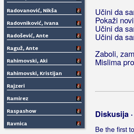
Učini da sa
Radovanović, Nikša
Pokaži novi
Radovniković, Ivana
Učini da sa
Učini da sa
Radošević, Ante
Raguž, Ante
Zaboli, zam
Mislima pr
Rahimovski, Aki
Rahimovski, Kristijan
Rajzeri
Ramirez
Raspashow
Diskusija 
Ravnica
Be the first 