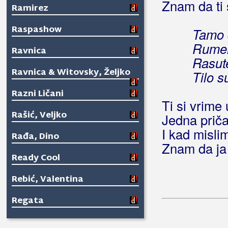
Znam da ti 
Ramirez
Raspashow
Tamo d
Rumeno
Ravnica
Rasut
Ravnica & Witovsky, Željko
Tilo s
Razni Ličani
Ti si vrime
Rašić, Veljko
Jedna priča
I kad mislim
Rađa, Dino
Znam da ja
Ready Cool
Rebić, Valentina
Regata
Relax