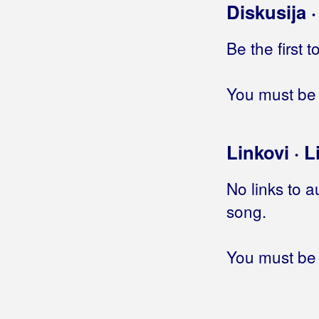
Diskusija 
Remi
Be the first 
Remix Band
Renato
You must be 
Rešetarske Lole
Režić, Dragan Đuka
Linkovi · L
Ribari
No links to a
Ricov, David
song.
Ringišpil
You must be 
Ritam Srca
Ritmo Loco