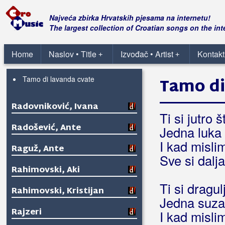
Radovanović, Nikša
Najveća zbirka Hrvatskih pjesama na internetu!
The largest collection of Croatian songs on the int
Domenika
Ljubavi me nose vali
Home
Naslov • Title
Izvođač • Artist
Kontakt
+
+
Sićanja nek' ostanu
Tamo di lavanda cvate
Tamo di
Radovniković, Ivana
Ti si jutro 
Radošević, Ante
Jedna luka 
I kad mislim
Raguž, Ante
Sve si dalj
Rahimovski, Aki
Ti si dragul
Rahimovski, Kristijan
Jedna suza 
Rajzeri
I kad mislim