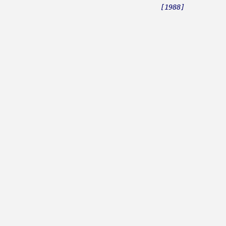
Riva
[1988]
Rivers
Robić, Ivo
Roboti
Rock Impuls
Rockatansky Band
Rockstill
Rogan, Pero
Roko Band
Roko Dalmato
Romanca