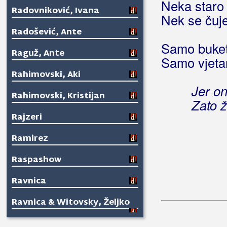
Neka staro
Radovniković, Ivana
Nek se čuje
Radošević, Ante
Samo buket
Raguž, Ante
Samo vjetar
Rahimovski, Aki
Jer on
Rahimovski, Kristijan
Zato 
Rajzeri
Ramirez
Raspashow
Ravnica
Ravnica & Witovsky, Željko
Razni Ličani