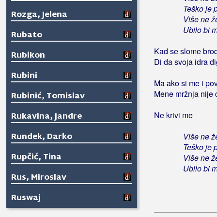
Teško je p
Rozga, Jelena
Više ne že
Ubilo bi 
Rubato
Kad se slome brod
Rubikon
Di da svoja idra d
Rubini
Ma ako si me i pov
Mene mržnja nije 
Rubinić, Tomislav
Ne krivi me
Rukavina, Jandre
Rundek, Darko
Više ne že
Teško je p
Rupčić, Tina
Više ne že
Ubilo bi 
Rus, Miroslav
Ruswaj