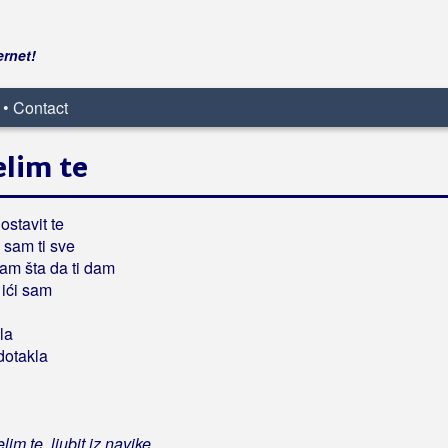
ernet!
 • Contact
elim te
ostavit te
 sam ti sve
am šta da ti dam
 ići sam
la
dotakla
lim te, ljubit iz navike