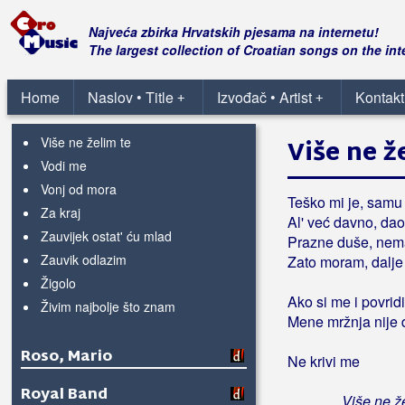
Tamo di mi sunce sja
Ti si moj san
Najveća zbirka Hrvatskih pjesama na internetu!
Ti si na zapadu
The largest collection of Croatian songs on the int
U tvojim očima
Umoran od ljubavi
Home
Naslov • Title
Izvođač • Artist
Kontakt
+
+
Uzmi me noćas
Više ne želim te
Više ne ž
Vodi me
Vonj od mora
Teško mi je, samu 
Za kraj
Al' već davno, dao
Zauvijek ostat' ću mlad
Prazne duše, nem
Zauvik odlazim
Zato moram, dalje
Žigolo
Ako si me i povridi
Živim najbolje što znam
Mene mržnja nije 
Roso, Mario
Ne krivi me
Royal Band
Više ne že