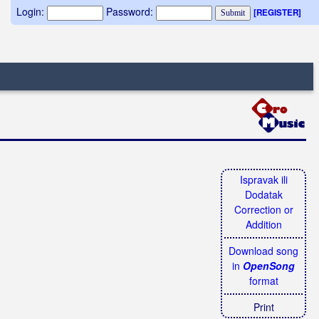
Login:
Password:
[REGISTER]
Ispravak ili
Dodatak
Correction or
Addition
Download song
in
OpenSong
format
Print