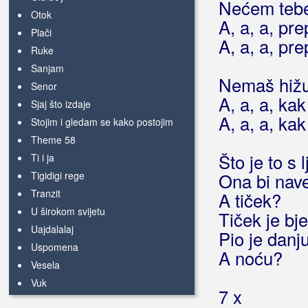
Nećem tebe,
Otok
A, a, a, pre
Plači
A, a, a, pre
Ruke
Sanjam
Nemaš hižu,
Senor
A, a, a, kak
Sjaj što izdaje
A, a, a, kak
Stojim i gledam se kako postojim
Theme 58
Što je to s 
Ti i ja
Tigidigi rege
Ona bi nave
Tranzit
A tiček?
U širokom svijetu
Tiček je bj
Uajdalalaj
Pio je danju
Uspomena
A noću?
Vesela
Vuk
7 x
Za nas