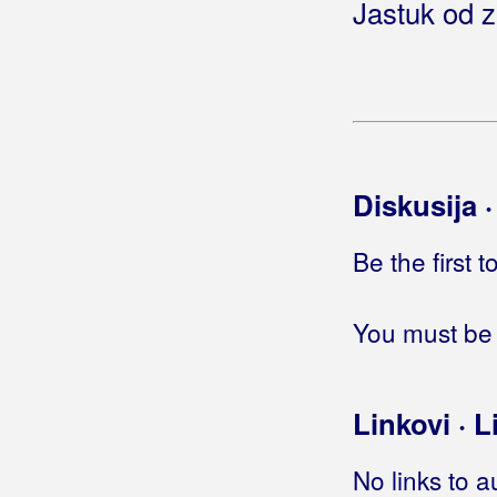
Jastuk od zl
Zagrebačka magla
Zumbul
Štrajk željezničara
Šuvar i varivo
Rupčić, Tina
Diskusija 
Rus, Miroslav
Ruswaj
Be the first 
Ružević, Pjerino
You must be 
Ružica
Linkovi · L
No links to a