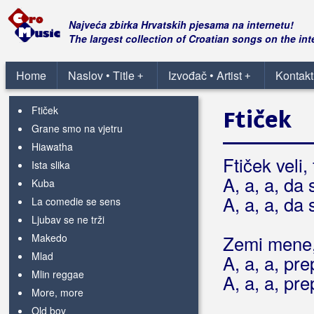
Afrika
Apokalipso
Najveća zbirka Hrvatskih pjesama na internetu!
Ay Carmela
The largest collection of Croatian songs on the int
Costarica
Crni dusi
Home
Naslov • Title
Izvođač • Artist
Kontakt
+
+
Divlja
Ftiček
Ftiček
Grane smo na vjetru
Hiawatha
Ftiček veli,
Ista slika
A, a, a, da 
Kuba
A, a, a, da 
La comedie se sens
Ljubav se ne trži
Makedo
Zemi mene,
Mlad
A, a, a, pre
Mlin reggae
A, a, a, pre
More, more
Old boy