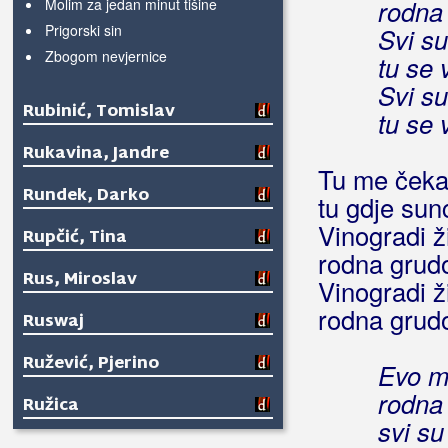
rodna
Molim za jedan minut tišine
Prigorski sin
Svi su
Zbogom nevjernice
tu se 
Svi su
Rubinić, Tomislav
tu se 
Rukavina, Jandre
Tu me čeka
Rundek, Darko
tu gdje sunc
Vinogradi ž
Rupčić, Tina
rodna grudo
Rus, Miroslav
Vinogradi ž
rodna grudo
Ruswaj
Ružević, Pjerino
Evo m
rodna
Ružica
svi su