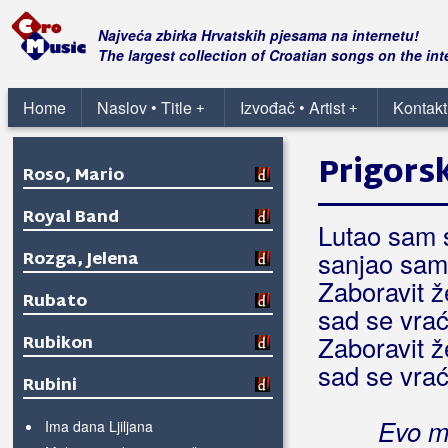
Roko Dalmato
Najveća zbirka Hrvatskih pjesama na internetu!
Romanca
The largest collection of Croatian songs on the int
Romantic
Home
Naslov • Title
Izvođač • Artist
Kontakt
+
+
Rončević, Hari
Prigorsk
Roso, Mario
Royal Band
Lutao sam s
sanjao sam
Rozga, Jelena
Zaboravit ž
Rubato
sad se vra
Zaboravit ž
Rubikon
sad se vra
Rubini
Evo m
Ima dana Ljiljana