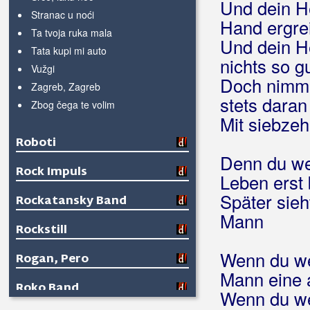
Und dein H
Stranac u noći
Hand ergreif
Ta tvoja ruka mala
Und dein He
Tata kupi mi auto
nichts so g
Vužgi
Doch nimm 
Zagreb, Zagreb
stets daran
Zbog čega te volim
Mit siebzeh
Roboti
Denn du wei
Rock Impuls
Leben erst
Später sieh
Rockatansky Band
Mann
Rockstill
Wenn du wei
Rogan, Pero
Mann eine 
Roko Band
Wenn du wei