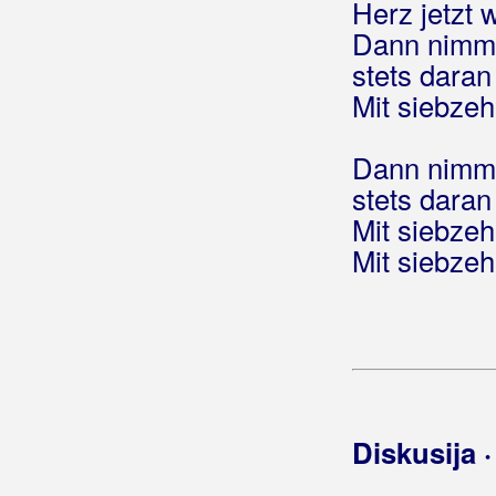
Herz jetzt 
Roko Dalmato
Dann nimm 
Romanca
stets daran
Mit siebzeh
Romantic
Rončević, Hari
Dann nimm 
stets daran
Roso, Mario
Mit siebzeh
Royal Band
Mit siebzeh
Rozga, Jelena
Rubato
Rubikon
Rubini
Diskusija 
Rubinić, Tomislav