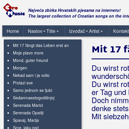
Adios amigo
Golubovi
Najveća zbirka Hrvatskih pjesama na internetu!
Ja se opraštam, cigani, sa vama
The largest collection of Croatian songs on the int
Jabuke i trešnje
La paloma
Home
Naslov • Title
Izvođač • Artist
Kontakt
+
+
Lijep je naš dan
Mit 17 fängt das Leben erst an
Mit 17 
Moje plavo more
Mond, guter freund
Du wirst ro
Morgen
wunderschö
Nekad sam i ja volio
Du wirst ro
Prolazi sve
er Tag und 
Samo jednom se ljubi
Sedamnaestogodišnjoj
Doch nimm 
Serenada Marici
denke stet
Serenada Opatiji
Mit siebzeh
Spavaj, Marija
Srce, laku noć