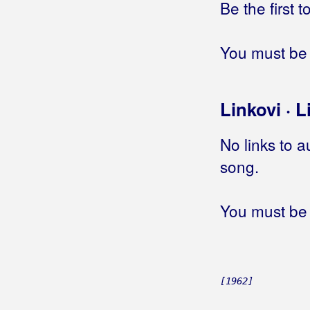
Be the first 
Rukavina, Jandre
Rundek, Darko
You must be 
Rupčić, Tina
Rus, Miroslav
Linkovi · L
Ruswaj
No links to a
Ružević, Pjerino
song.
Ružica
You must be 
[1962]