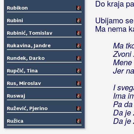
Do kraja p
Rubikon
Ubijamo se
Rubini
Ma nema k
Rubinić, Tomislav
Ma tko
Rukavina, Jandre
Zvoni 
Rundek, Darko
Mene 
Jer n
Rupčić, Tina
Rus, Miroslav
I sve
Ima ima
Ruswaj
Pa da
Ružević, Pjerino
Da je 
Da je 
Ružica