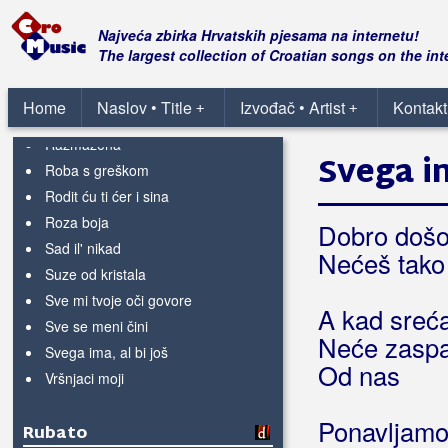
Nevjeran do groba
Najveća zbirka Hrvatskih pjesama na internetu!
Ona ili ja
The largest collection of Croatian songs on the int
Oprosti mala
Ostavit ću svitlo
Home
Naslov • Title
Izvođač • Artist
Kontakt
+
+
Ožiljak
Razmažena
Svega im
Roba s greškom
Rodit ću ti ćer i sina
Roza boja
Dobro došo
Sad il' nikad
Nećeš tako
Suze od kristala
Sve mi tvoje oči govore
A kad sreća
Sve se meni čini
Neće zaspat
Svega ima, al bi još
Od nas
Vršnjaci moji
Ponavljamo
Rubato