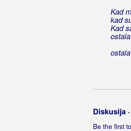
Romanca
Kad mi
kad su
Romantic
Kad sa
Rončević, Hari
ostala
Roso, Mario
ostala
Royal Band
Rozga, Jelena
Rubato
Rubikon
Rubini
Diskusija 
Rubinić, Tomislav
Be the first 
Rukavina, Jandre