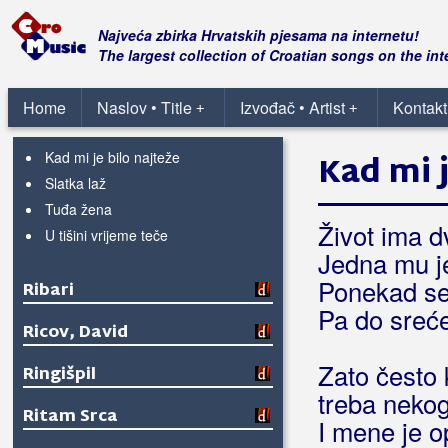
Renato
Najveća zbirka Hrvatskih pjesama na internetu!
Rešetarske Lole
The largest collection of Croatian songs on the int
Režić, Dragan Đuka
Home
Naslov • Title
Izvođač • Artist
Kontakt
+
+
Iz inata
Kad mi je bilo najteže
Kad mi j
Slatka laž
Tuđa žena
Život ima dv
U tišini vrijeme teče
Jedna mu je
Ponekad se
Ribari
Pa do sreće
Ricov, David
Zato često
Ringišpil
treba nekog
Ritam Srca
I mene je o