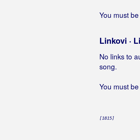
Rundek, Darko
You must be 
Rupčić, Tina
Rus, Miroslav
Linkovi · L
Ruswaj
No links to a
Ružević, Pjerino
song.
Ružica
You must be 
[1815]