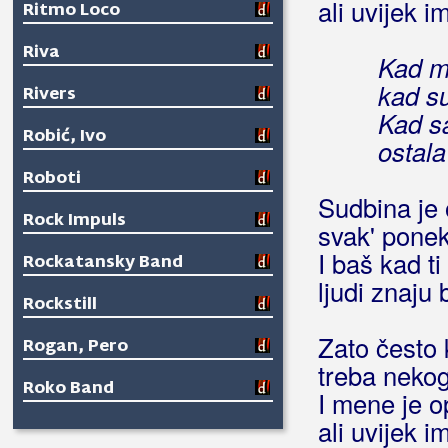
ali uvijek 
Ritmo Loco
Riva
Kad mi
kad su
Rivers
Kad sa
Robić, Ivo
ostala
Roboti
Sudbina je 
Rock Impuls
svak' ponek
I baš kad ti
Rockatansky Band
ljudi znaju 
Rockstill
Zato često 
Rogan, Pero
treba nekog
Roko Band
I mene je o
ali uvijek 
Roko Dalmato