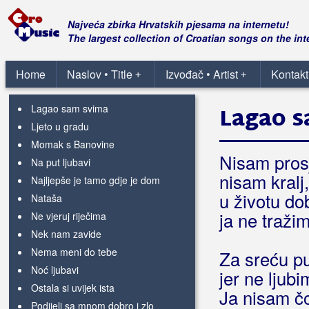
Gdje si noćas sudbino
Idi srećo
Najveća zbirka Hrvatskih pjesama na internetu!
Ja noćas pijem
The largest collection of Croatian songs on the int
Jedini kraju moj
Kasno je za nas
Home
Naslov • Title
Izvođač • Artist
Kontakt
+
+
Komšije s Banovine
Lagao sam svima
Lagao s
Ljeto u gradu
Momak s Banovine
Nisam pros
Na put ljubavi
nisam kralj,
Najljepše je tamo gdje je dom
u životu dob
Nataša
ja ne traži
Ne vjeruj riječima
Nek nam zavide
Nema meni do tebe
Za sreću p
Noć ljubavi
jer ne ljubi
Ostala si uvijek ista
Ja nisam čo
Podijeli sa mnom dobro i zlo