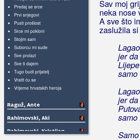
Sav moj grij
Predaj se srce
neka nose v
Prvi snjegovi
A sve što i
Pusti prošlost
zaslužila si
Srce mi pokloni
Stojim sam
Lagao
Suborcu mi sude
jer da
Sve prolazi
Lijepe
Sve ti dajem
samo 
Tugo budi prijatelj
Vratit ću se
Vrijeme hrvatskih heroja
Lagao
jer da
Raguž, Ante
Putova
samo 
Rahimovski, Aki
Rahimovski, Kristijan
Samo 