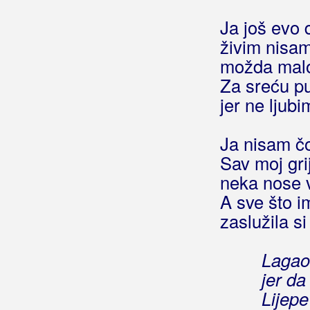
Rajzeri
Ja još evo 
Ramirez
živim nisam
možda mal
Raspashow
Za sreću p
Ravnica
jer ne ljubi
Ravnica & Witovsky, Željko
Ja nisam čo
Razni Ličani
Sav moj grij
neka nose v
Rašić, Veljko
A sve što i
Rađa, Dino
zaslužila si
Ready Cool
Lagao
Rebić, Valentina
jer da
Lijepe
Regata