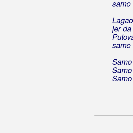
samo 
Relax
Lagao
Remi
jer da
Remix Band
Putova
samo 
Renato
Rešetarske Lole
Samo 
Samo 
Režić, Dragan Đuka
Samo 
Ribari
Ricov, David
Ringišpil
Ritam Srca