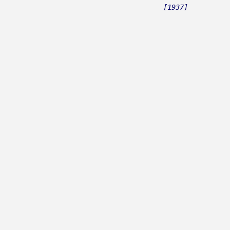
Romanca
[1937]
Romantic
Rončević, Hari
Roso, Mario
Royal Band
Rozga, Jelena
Rubato
Rubikon
Rubini
Rubinić, Tomislav
Rukavina, Jandre