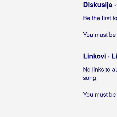
Ritmo Loco
Diskusija 
Riva
Be the first 
Rivers
Robić, Ivo
You must be 
Roboti
Linkovi · L
Rock Impuls
Rockatansky Band
No links to a
song.
Rockstill
Rogan, Pero
You must be 
Roko Band
Roko Dalmato