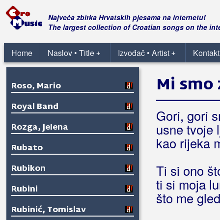
Roko Dalmato
Najveća zbirka Hrvatskih pjesama na internetu!
Romanca
The largest collection of Croatian songs on the int
Romantic
Home
Naslov • Title
Izvođač • Artist
Kontakt
+
+
Rončević, Hari
Mi smo 
Roso, Mario
Royal Band
Gori, gori 
usne tvoje 
Rozga, Jelena
kao rijeka 
Rubato
Ti si ono št
Rubikon
ti si moja l
Rubini
što me gle
Rubinić, Tomislav