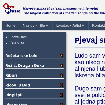
Remi
Najveća zbirka Hrvatskih pjesama na internetu!
The largest collection of Croatian songs on the int
Remix Band
Home
Naslov • Title
Izvođač • Artist
Kontakt
+
+
Renato
Pjevaj srce
Pjevaj s
Čija suza
Ludo sam v
Rešetarske Lole
kao nikog n
Režić, Dragan Đuka
al njena lj
iskrena bila
Ribari
Ricov, David
Dugo sam gl
sve je pukl
Ringišpil
al jedna pt