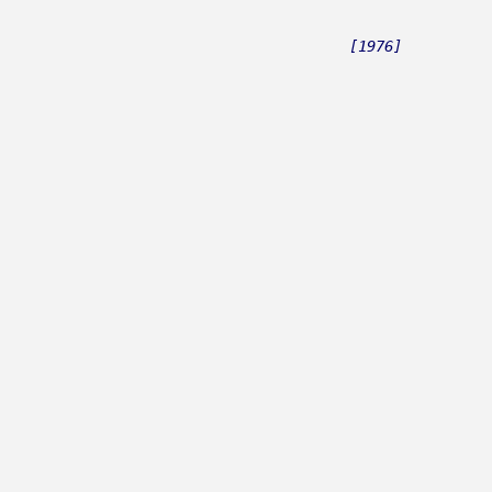
Rukavina, Jandre
[1976]
Rundek, Darko
Rupčić, Tina
Rus, Miroslav
Ruswaj
Ružević, Pjerino
Ružica