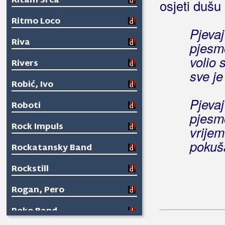
Ritam Srca
osjeti dušu
Ritmo Loco
Pjevaj
Riva
pjesm
volio
Rivers
sve je
Robić, Ivo
Pjevaj
Roboti
pjesm
Rock Impuls
vrijem
pokuša
Rockatansky Band
Rockstill
Rogan, Pero
Roko Band