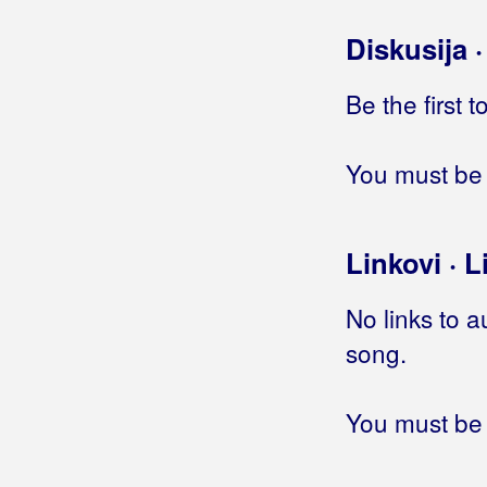
Roko Dalmato
Diskusija 
Romanca
Be the first 
Romantic
Rončević, Hari
You must be 
Roso, Mario
Royal Band
Linkovi · L
Rozga, Jelena
No links to a
Rubato
song.
Rubikon
You must be 
Rubini
Rubinić, Tomislav