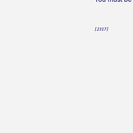
Kome ćeš sad
Kraljica želja
Ležim na suncu
Ljubav boli
[2317]
Ljubav je vječna
Lutam
Marina
Mi noćas imamo zadnju
Mira niman
Moje si more
Molitva
More plavo
More sudbine
Mulac
Napuštam sve
Nazovi me
Ne odustajem
Ne priznajem bol