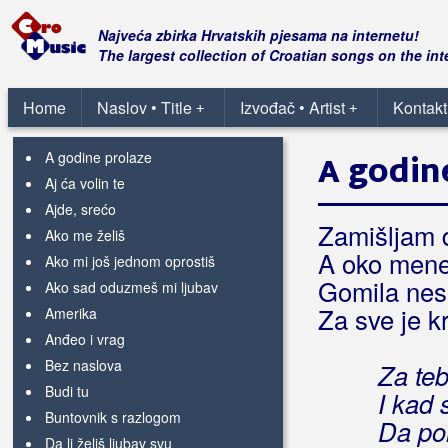
Romanca
Najveća zbirka Hrvatskih pjesama na internetu!
Romantic
The largest collection of Croatian songs on the int
Rončević, Hari
Home
Naslov • Title
Izvođač • Artist
Kontakt
+
+
390
A godine prolaze
A godin
Aj ća volin te
Ajde, srećo
Zamišljam 
Ako me želiš
A oko mene
Ako mi još jednom oprostiš
Gomila nesk
Ako sad oduzmeš mi ljubav
Za sve je k
Amerika
Anđeo i vrag
Bez naslova
Za teb
Budi tu
I kad
Buntovnik s razlogom
Da por
Da li želiš ljubav svu