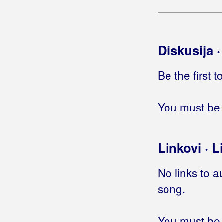
Idu dani
In memoriam
Ja nisam ufuran
Diskusija 
Janis
Japan - New York
Jesam li vrijedan sad
Be the first 
Još je volim
Još ne znam kud s tobom
You must be 
Još tvog je poljupca na mojim
usnama
Još uvik
Linkovi · L
Kad bi se moga rodit
Kad srce pronađe put
No links to a
Kada jednom ovom zafalim se tilu
Kada ljubim
song.
Kampanel moje ljubavi
Kao ocean
You must be 