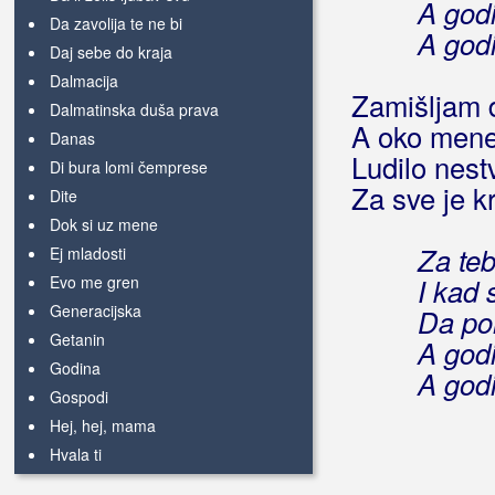
A god
Da zavolija te ne bi
A god
Daj sebe do kraja
Dalmacija
Zamišljam 
Dalmatinska duša prava
A oko mene
Danas
Ludilo nest
Di bura lomi čemprese
Za sve je k
Dite
Dok si uz mene
Za teb
Ej mladosti
Evo me gren
I kad
Generacijska
Da por
Getanin
A god
Godina
A god
Gospodi
Hej, hej, mama
Hvala ti
I sve dok dišen