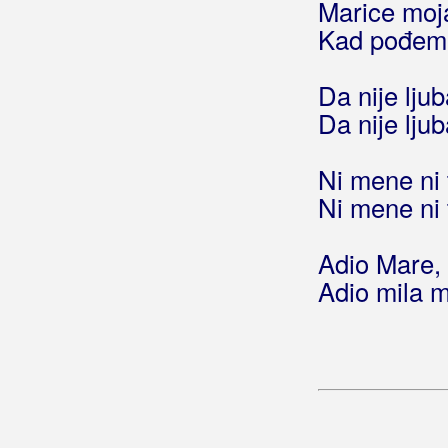
Marice moja
Ružević, Pjerino
Kad pođem s
Ružica
Da nije ljub
Da nije ljub
Ni mene ni 
Ni mene ni 
Adio Mare,
Adio mila 