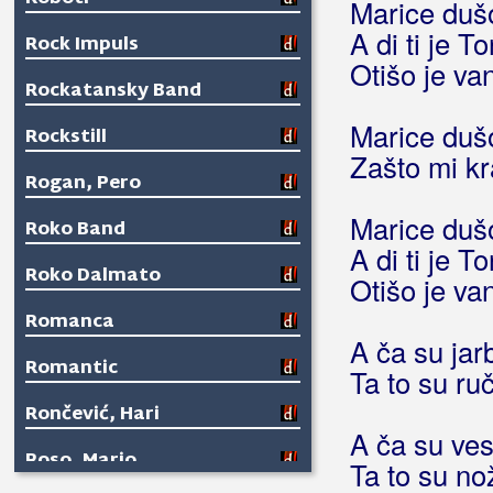
Marice duš
A di ti je To
Rock Impuls
Otišo je va
Rockatansky Band
Marice dušo
Rockstill
Zašto mi kr
Rogan, Pero
Marice duš
Roko Band
A di ti je To
Roko Dalmato
Otišo je va
Romanca
A ča su jar
Romantic
Ta to su ru
Rončević, Hari
A ča su ves
Roso, Mario
Ta to su no