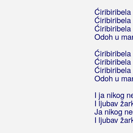
Royal Band
Ćiribiribel
Rozga, Jelena
Ćiribiribel
Ćiribiribel
Rubato
Odoh u mar
Rubikon
Ćiribiribel
Rubini
Ćiribiribel
Rubinić, Tomislav
Ćiribiribel
Odoh u mar
Rukavina, Jandre
Rundek, Darko
I ja nikog
I ljubav ža
Rupčić, Tina
Ja nikog n
Rus, Miroslav
I ljubav ža
Ruswaj