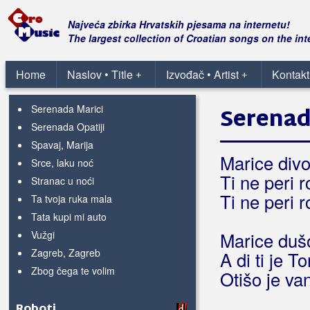
Mond, guter freund
Morgen
Najveća zbirka Hrvatskih pjesama na internetu!
Nekad sam i ja volio
The largest collection of Croatian songs on the int
Prolazi sve
Samo jednom se ljubi
Home
Naslov • Title
Izvođač • Artist
Kontakt
+
+
Sedamnaestogodišnjoj
Serenada Marici
Serenad
Serenada Opatiji
Spavaj, Marija
Marice div
Srce, laku noć
Ti ne peri 
Stranac u noći
Ti ne peri 
Ta tvoja ruka mala
Tata kupi mi auto
Vužgi
Marice duš
Zagreb, Zagreb
A di ti je To
Zbog čega te volim
Otišo je va
Roboti