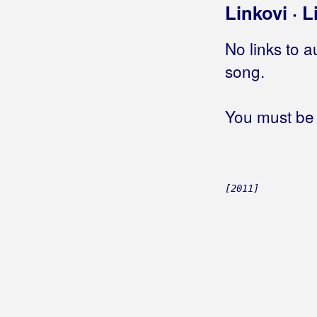
Linkovi · L
Rogan, Pero
Roko Band
No links to a
song.
Roko Dalmato
Romanca
You must be 
Romantic
Rončević, Hari
[2011]
Roso, Mario
Royal Band
Rozga, Jelena
Rubato
Rubikon