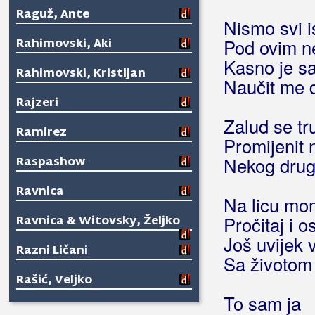
Raguž, Ante
Nismo svi is
Rahimovski, Aki
Pod ovim n
Kasno je s
Rahimovski, Kristijan
Naučit me 
Rajzeri
Zalud se tr
Ramirez
Promijenit 
Raspashow
Nekog drug
Ravnica
Na licu mom
Ravnica & Witovsky, Željko
Pročitaj i o
Još uvijek 
Razni Ličani
Sa životom 
Rašić, Veljko
To sam ja
Rađa, Dino