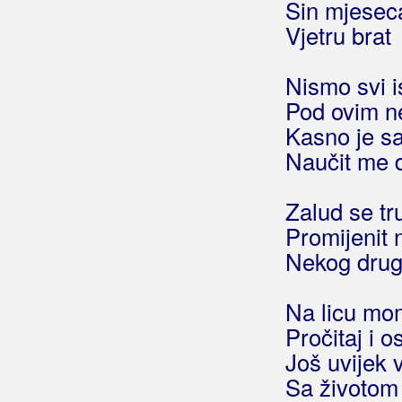
Sin mjesec
Ready Cool
Vjetru brat
Rebić, Valentina
Nismo svi is
Regata
Pod ovim n
Kasno je s
Relax
Naučit me 
Remi
Zalud se tr
Remix Band
Promijenit 
Renato
Nekog drug
Rešetarske Lole
Na licu mom
Režić, Dragan Đuka
Pročitaj i o
Još uvijek 
Ribari
Sa životom 