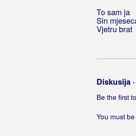
Ricov, David
To sam ja
Ringišpil
Sin mjesec
Ritam Srca
Vjetru brat
Ritmo Loco
Riva
Rivers
Robić, Ivo
Diskusija 
Roboti
Be the first 
Rock Impuls
You must be 
Rockatansky Band
Rockstill