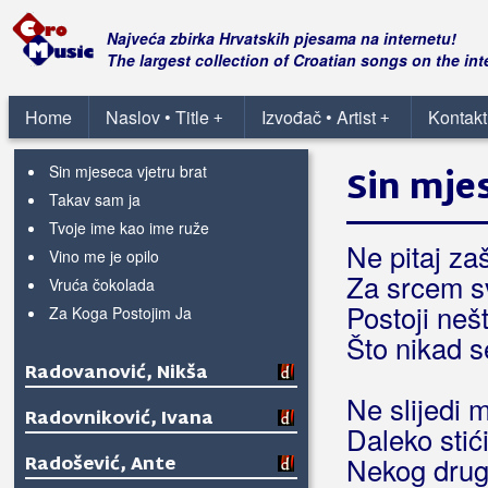
Na bačvama vina
Neka živim kako živim
Najveća zbirka Hrvatskih pjesama na internetu!
Popit ću dvije - tri
The largest collection of Croatian songs on the int
S Ribama Je Najbolje
Samo jednom se voli
Home
Naslov • Title
Izvođač • Artist
Kontakt
+
+
Sedam Dana
Sin mjeseca vjetru brat
Sin mje
Takav sam ja
Tvoje ime kao ime ruže
Ne pitaj za
Vino me je opilo
Za srcem s
Vruća čokolada
Postoji neš
Za Koga Postojim Ja
Što nikad s
Radovanović, Nikša
Ne slijedi 
Radovniković, Ivana
Daleko stić
Radošević, Ante
Nekog drug