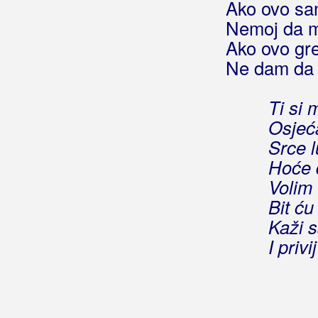
Rupčić, Tina
Ako ovo san
Nemoj da m
Rus, Miroslav
Ako ovo gr
Ruswaj
Ne dam da 
Ružević, Pjerino
Ti si 
Ružica
Osjeć
Srce 
Hoće 
Volim 
Bit ću
Kaži 
I priv