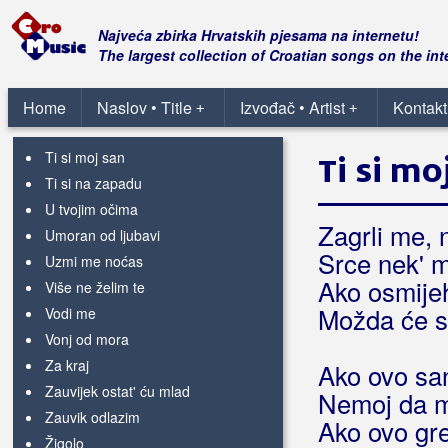
Sanja
Sine moj
Najveća zbirka Hrvatskih pjesama na internetu!
Sjećanja
The largest collection of Croatian songs on the int
Splite volim te
Sve bih dao
Home
Naslov • Title
Izvođač • Artist
Kontakt
+
+
Tamo di mi sunce sja
Ti si moj san
Ti si mo
Ti si na zapadu
U tvojim očima
Zagrli me, 
Umoran od ljubavi
Srce nek' m
Uzmi me noćas
Ako osmijeh
Više ne želim te
Možda će sut
Vodi me
Vonj od mora
Za kraj
Ako ovo san
Zauvijek ostat' ću mlad
Nemoj da m
Zauvik odlazim
Ako ovo gr
Žigolo