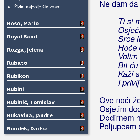
Ne dam da 
Živim najbolje što znam
Ti si 
Roso, Mario
Osjeć
Royal Band
Srce 
Hoće 
Rozga, Jelena
Volim 
Rubato
Bit ću
Kaži 
Rubikon
I priv
Rubini
Ove noći ž
Rubinić, Tomislav
Osjetim dod
Rukavina, Jandre
Dodirnem n
Poljupcem s
Rundek, Darko