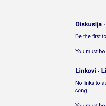
Diskusija 
Be the first 
You must be 
Linkovi · L
No links to a
song.
You must be 