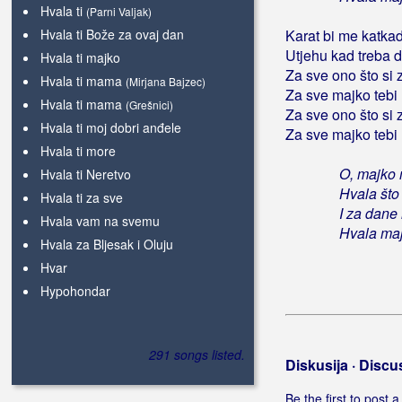
Hvala ti
(Parni Valjak)
Hvala ti Bože za ovaj dan
Karat bi me katka
Utjehu kad treba 
Hvala ti majko
Za sve ono što si 
Hvala ti mama
(Mirjana Bajzec)
Za sve majko tebi
Hvala ti mama
(Grešnici)
Za sve ono što si 
Hvala ti moj dobri anđele
Za sve majko tebi
Hvala ti more
O, majko 
Hvala ti Neretvo
Hvala što
Hvala ti za sve
I za dane
Hvala vam na svemu
Hvala maj
Hvala za Bljesak i Oluju
Hvar
Hypohondar
291 songs listed.
Diskusija · Discu
Be the first to post