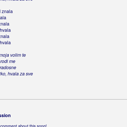
d znala
dala
znala
 hvala
znala
 hvala
moja volim te
 rodi me
 radosne
ko, hvala za sve
ssion
 a comment about this song!