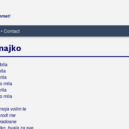
ernet!
 • Contact
 majko
bila
ila
rila
o mila
rila
o mila
moja volim te
 rodi me
 radosne
ko, hvala za sve