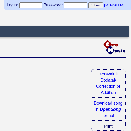
Login:
Password:
[REGISTER]
Ispravak ili
Dodatak
Correction or
Addition
Download song
in
OpenSong
format
Print