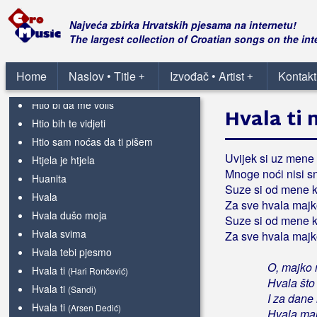
Hrvatski vojnik
Najveća zbirka Hrvatskih pjesama na internetu!
Hrvatsko Podunavlje
The largest collection of Croatian songs on the int
Hrvatsko proljeće
Hrvatsko srce je u meni
Home
Naslov • Title
Izvođač • Artist
Kontakt
+
+
Hrvatskoga roda sin
Htio bi da me voliš
Hvala ti
Htio bih te vidjeti
Htio sam noćas da ti pišem
Uvijek si uz mene 
Htjela je htjela
Mnoge noći nisi sn
Huanita
Suze si od mene k
Hvala
Za sve hvala majk
Hvala dušo moja
Suze si od mene k
Hvala svima
Za sve hvala majk
Hvala tebi pjesmo
O, majko 
Hvala ti
(Hari Rončević)
Hvala što
Hvala ti
(Sandi)
I za dane
Hvala ti
(Arsen Dedić)
Hvala maj