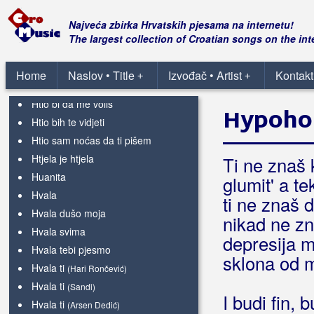
Hrvatski vojnik
Najveća zbirka Hrvatskih pjesama na internetu!
Hrvatsko Podunavlje
The largest collection of Croatian songs on the int
Hrvatsko proljeće
Hrvatsko srce je u meni
Home
Naslov • Title
Izvođač • Artist
Kontakt
+
+
Hrvatskoga roda sin
Htio bi da me voliš
Hypoho
Htio bih te vidjeti
Htio sam noćas da ti pišem
Htjela je htjela
Ti ne znaš
Huanita
glumit' a te
Hvala
ti ne znaš 
Hvala dušo moja
nikad ne z
Hvala svima
depresija mi
Hvala tebi pjesmo
sklona od
Hvala ti
(Hari Rončević)
Hvala ti
(Sandi)
I budi fin, b
Hvala ti
(Arsen Dedić)