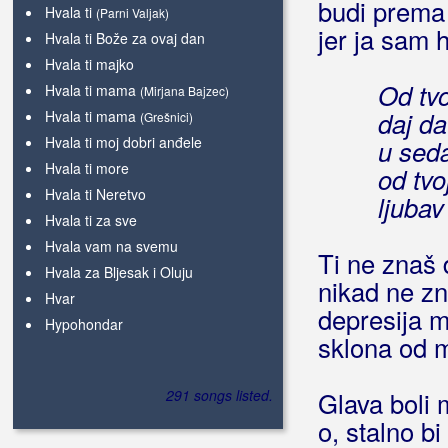
budi prema
Hvala ti
(Parni Valjak)
jer ja sam
Hvala ti Bože za ovaj dan
Hvala ti majko
Od tvo
Hvala ti mama
(Mirjana Bajzec)
daj da
Hvala ti mama
(Grešnici)
Hvala ti moj dobri anđele
u seda
Hvala ti more
od tvo
Hvala ti Neretvo
ljubav 
Hvala ti za sve
Hvala vam na svemu
Ti ne znaš 
Hvala za Bljesak i Oluju
nikad ne z
Hvar
depresija mi
Hypohondar
sklona od
291 songs listed.
Glava boli 
o, stalno bi