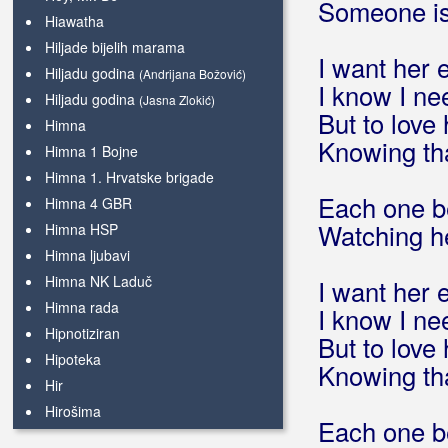
Someone is
Hiawatha
Hiljade bijelih marama
I want her 
Hiljadu godina
(Andrijana Božović)
I know I ne
Hiljadu godina
(Jasna Zlokić)
But to love
Himna
Knowing tha
Himna 1 Bojne
Himna 1. Hrvatske brigade
Each one be
Himna 4 GBR
Watching he
Himna HSP
Himna ljubavi
Himna NK Laduč
I want her 
Himna rada
I know I ne
Hipnotiziran
But to love
Hipoteka
Knowing tha
Hir
Hirošima
Each one be
Hir, hir, hir