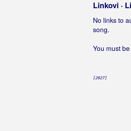
Hoću žene
Linkovi · L
Hoću život
Hoću, neću
No links to a
Hodaj
song.
Hodajmo po zvijezdama
Hodaju ljudi
You must be 
Hodala je pola metra iznad zemlje
Hodam
Hodam krivom stranom
Hodi da ti čiko nešto da
[2027]
Hold me tight
Hologram
Home
Homo za Žminj
Honky tonk žena
Hop cup
Hopa-Cupa