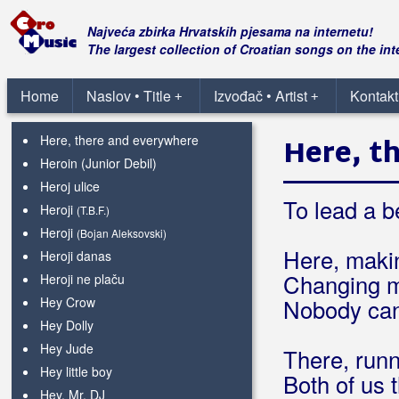
Hercegovka mlada
Hercegovka prelijepa
Najveća zbirka Hrvatskih pjesama na internetu!
Hercegovko Hrvatice
The largest collection of Croatian songs on the int
Hercegovko prelijepa
Herceg-Bosno suzo moja
Home
Naslov • Title
Izvođač • Artist
Kontakt
+
+
Herceg-Bosno u srce te nosim
Here, there and everywhere
Here, t
Heroin (Junior Debil)
Heroj ulice
To lead a be
Heroji
(T.B.F.)
Heroji
(Bojan Aleksovski)
Here, makin
Heroji danas
Changing my
Heroji ne plaču
Hey Crow
Nobody can 
Hey Dolly
Hey Jude
There, runn
Hey little boy
Both of us 
Hey, Mr. DJ