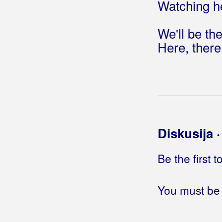
Watching he
Hitna
Hladan val
We'll be t
Hladan vjetar poljem piri
Here, ther
Hladnija od leda
Hladno
Hladno je
Hladno je, ugrij me
Hladovina
Hobotnica
Hoćemo cenzuru
Diskusija 
Hoćemo pobjedu
Hoćeš, nećeš
Be the first 
Hoću
Hoću da te pratim svud
You must be 
Hoću da živim
Hoću li znati
Hoću samo tebe