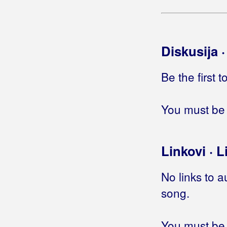
Hotel
Hotel, motel
How do you want me
Diskusija 
Hrabra kao prije
Hrabri jednom umiru
Hrabri ljudi
Be the first 
Hrabro srce
Hrabrosti nemam
You must be 
Hrast
Hrast zeleni
Hridi samoće
Linkovi · L
Hrvata ima
Hrvati će Baranju imati
No links to a
Hrvati i hrvatice
song.
Hrvati Pariza
Hrvatica
Hrvatica ja sam mlada
You must be 