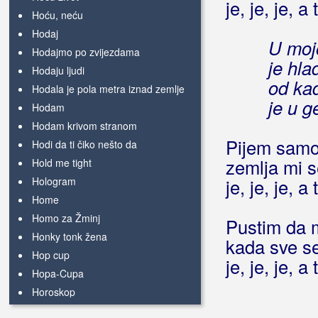
je, je, je, a
Hoću, neću
Hodaj
U mojo
Hodajmo po zvijezdama
je hla
Hodaju ljudi
od ka
Hodala je pola metra iznad zemlje
je u 
Hodam
Hodam krivom stranom
Pijem samo
Hodi da ti čiko nešto da
zemlja mi s
Hold me tight
Hologram
je, je, je, a
Home
Homo za Žminj
Pustim da m
Honky tonk žena
kada sve se 
Hop cup
je, je, je, a
Hopa-Cupa
Horoskop
Hote dekle pemo v klet