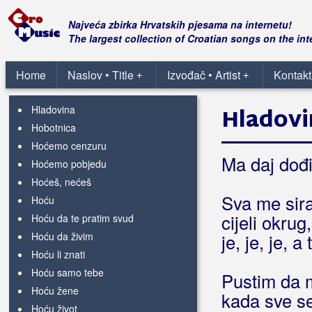
Hladan val
Hladan vjetar poljem piri
Najveća zbirka Hrvatskih pjesama na internetu!
Hladnija od leda
The largest collection of Croatian songs on the int
Hladno
Hladno je
Home
Naslov • Title
Izvođač • Artist
Kontakt
+
+
Hladno je, ugrij me
Hladovina
Hladovi
Hobotnica
Hoćemo cenzuru
Ma daj dođi
Hoćemo pobjedu
Hoćeš, nećeš
Sva me sira
Hoću
cijeli okrug
Hoću da te pratim svud
Hoću da živim
je, je, je, a
Hoću li znati
Hoću samo tebe
Pustim da m
Hoću žene
kada sve se 
Hoću život