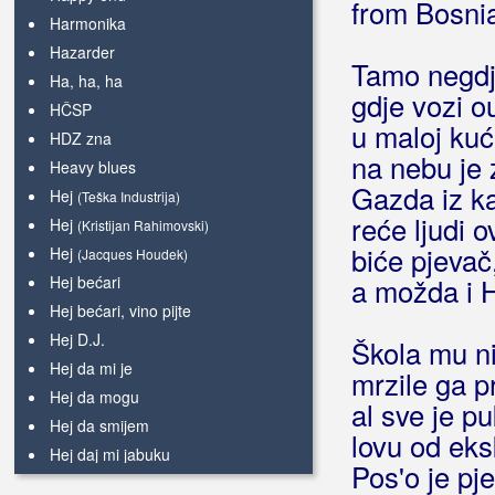
from Bosni
Harmonika
Hazarder
Tamo negdj
Ha, ha, ha
gdje vozi o
HČSP
u maloj kuć
HDZ zna
na nebu je 
Heavy blues
Gazda iz k
Hej
(Teška Industrija)
reće ljudi 
Hej
(Kristijan Rahimovski)
biće pjevač,
Hej
(Jacques Houdek)
Hej bećari
a možda i H
Hej bećari, vino pijte
Hej D.J.
Škola mu ni
Hej da mi je
mrzile ga p
Hej da mogu
al sve je p
Hej da smijem
lovu od eks
Hej daj mi jabuku
Pos'o je pje
Hej draga, dobar dan