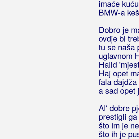
imaće kuću
Hej mjeseče
BMW-a keš
Hej moja sudbino
Hej noći
Hej plavooka, hej bosonoga
Dobro je ma
Hej poštaru
ovdje bi tre
Hej ravnico
tu se naša 
Hej Slavonci, Hrvatska vas zove
uglavnom Ha
Hej salaši na sjeveru Bačke
Halid 'mjes
Hej sviraču
Haj opet ma
Hej ti
(Živo Blato)
fala dajdža
Hej ti
(Giuliano)
a sad opet 
Hej ženim se ja
Hej živote
Al' dobre p
Hej živote, hej sudbino
prestigli ga
Hej, anđele
što im je n
Hej, cigane, cigane
što ih je p
Hej, čovječe