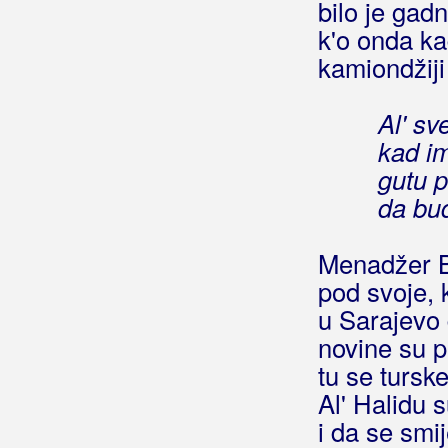
bilo je gad
Hej godine
k'o onda ka
Hej hej
kamiondžiji 
Hej javore
Hej kafano
Al' s
Hej konobare
kad im
Hej kuno moja mala
Hej Lolita-silkoni
gutu 
Hej livnjaci
da bu
Hej ljubavi
(Slavonski Dukati)
Hej ljubavi
(Minea)
Menadžer B
Hej ljubavi nikad preboljena
pod svoje, 
Hej ljubavi stara
u Sarajevo
Hej ljubavi u dalekom gradu
novine su p
Hej lutkice
tu se tursk
Hej mala opala
Al' Halidu s
Hej mali
i da se smij
Hej mangupče