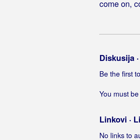
come on, c
Hej, ne ljuti se na mene
Hej, pomozi
Hej, Slaveni
Hej, tamburaši
Hej, vi borci
Hej, živote
(Jasmin Stavros)
Diskusija 
Hej, živote
(Šima Jovanovac)
Hej, živote izdajice
Be the first 
Hej, živote moj
Hej, živote, što me snađe
Helena
You must be 
Helena lijepa i ja u kiši
Heleya
Helga
Linkovi · L
Hello
Hello Marry Lou
No links to a
Herceg Bosno tebe Rama čuva