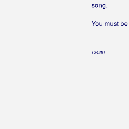
song.
Herceg djevojko
Herceg zemljo
Hercegovac za Hrvatsku diše
You must be 
Hercegovci za Dom spremni
Hercegovina
(Kristina)
Hercegovina
(Fortuna i Hercegovački
Bećari)
[2438]
Hercegovina u srcu
Hercegovina, Hercegorčina
Hercegovino
(Marin Previšić)
Hercegovino
(Ivo Fabijan)
Hercegovka iz Mostara
Hercegovka mlada
Hercegovka prelijepa
Hercegovko Hrvatice
Hercegovko prelijepa
Herceg-Bosno suzo moja