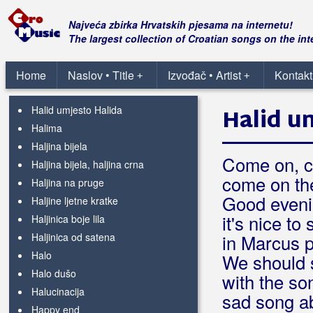
Hajde, dođi mi
Hajde, hajde de opusti se
Najveća zbirka Hrvatskih pjesama na internetu!
Hajde, ustani
The largest collection of Croatian songs on the int
Hajdmo, braćo sada
Hajdučka
Home
Naslov • Title
Izvođač • Artist
Kontakt
+
+
Hajle selasije
Halid umjesto Halida
Halid u
Halima
Haljina bijela
Come on, c
Haljina bijela, haljina crna
come on th
Haljina na pruge
Good eveni
Haljine ljetne kratke
it's nice to
Haljinica boje lila
Haljinica od satena
in Marcus p
Halo
We should 
Halo dušo
with the so
Halucinacija
sad song ab
Happy end