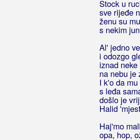
Hej, da mi se vrati
Stock u ruc
Hej, da si vino
sve rijeđe 
Hej, da znaš
ženu su mu 
Hej, djevojko!
s nekim jun
Hej, doktore, doktore
Hej, evo me
Al' jedno v
Hej, haj pivo, pivo
i odozgo gle
Hej, hej ljubavi
iznad neke
Hej, hej ženo jedina
na nebu je 
Hej, hej, djevojke
I k'o da mu
Hej, hej, mama
s leđa sama
Hej, hej, udala si se
došlo je vr
Hej, kako si
Halid 'mjes
Hej, Lola
Hej, mala hej
Hej, mala, hej
Haj'mo mal
Hej, mati mati
opa, hop, o
Hej, mladosti