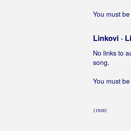
Hoću, neću
Hodaj
You must be 
Hodajmo po zvijezdama
Hodaju ljudi
Hodala je pola metra iznad zemlje
Linkovi · L
Hodam
Hodam krivom stranom
No links to a
Hodi da ti čiko nešto da
song.
Hold me tight
Hologram
You must be 
Home
Homo za Žminj
Honky tonk žena
Hop cup
Hopa-Cupa
[1920]
Horoskop
Hote dekle pemo v klet