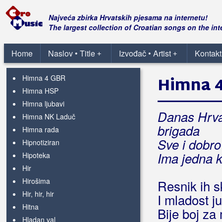
Hiljade bijelih marama
Hiljadu godina
(Andrijana Božović)
Najveća zbirka Hrvatskih pjesama na internetu!
Hiljadu godina
The largest collection of Croatian songs on the int
(Jasna Zlokić)
Himna
Himna 1 Bojne
Home
Naslov • Title
Izvođač • Artist
Kontakt
+
+
Himna 1. Hrvatske brigade
Himna 4 GBR
Himna 
Himna HSP
Himna ljubavi
Danas Hrva
Himna NK Laduč
brigada
Himna rada
Sve i dobro
Hipnotiziran
Ima jedna ko
Hipoteka
Hir
Hirošima
Resnik ih s
Hir, hir, hir
I mladost j
Hitna
Bije boj za 
Hladan val