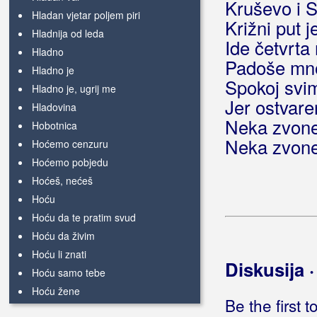
Kruševo i S
Hladan vjetar poljem piri
Križni put j
Hladnija od leda
Ide četvrt
Hladno
Padoše mno
Hladno je
Spokoj svim
Hladno je, ugrij me
Jer ostvaren
Hladovina
Neka zvone
Hobotnica
Neka zvone
Hoćemo cenzuru
Hoćemo pobjedu
Hoćeš, nećeš
Hoću
Hoću da te pratim svud
Hoću da živim
Hoću li znati
Diskusija 
Hoću samo tebe
Hoću žene
Be the first 
Hoću život