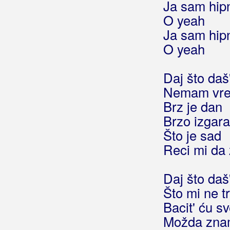
Ja sam hipno
Hodam
O yeah
Hodam krivom stranom
Ja sam hipno
Hodi da ti čiko nešto da
O yeah
Hold me tight
Hologram
Daj što daš
Home
Homo za Žminj
Nemam vr
Honky tonk žena
Brz je dan
Hop cup
Brzo izgar
Hopa-Cupa
Što je sad
Horoskop
Reci mi da
Hote dekle pemo v klet
Hotel
Daj što daš
Hotel, motel
Što mi ne t
How do you want me
Bacit' ću s
Hrabra kao prije
Možda zn
Hrabri jednom umiru