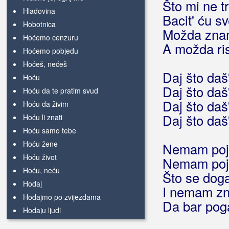
Što mi ne t
Hladovina
Bacit' ću s
Hobotnica
Možda zn
Hoćemo cenzuru
A možda ri
Hoćemo pobjedu
Hoćeš, nećeš
Daj što daš
Hoću
Daj što daš
Hoću da te pratim svud
Daj što daš
Hoću da živim
Daj što daš
Hoću li znati
Hoću samo tebe
Hoću žene
Nemam po
Hoću život
Nemam po
Hoću, neću
Što se dog
Hodaj
I nemam zn
Hodajmo po zvijezdama
Da bar po
Hodaju ljudi
Hodala je pola metra iznad zemlje