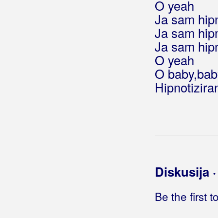
Hrvatska će ova biti svagda
O yeah
Hrvatska Himna
Ja sam hipno
Hrvatska je naša zemlja
Ja sam hipno
Hrvatska lađa
Ja sam hipno
Hrvatska ljubavi
O yeah
Hrvatska mati me rodila
O baby,bab
Hrvatska mi mati
Hipnotizira
Hrvatska moja mala
Hrvatska pjevačica
Hrvatska policija
Hrvatska se Šibenikom diči
Hrvatska slavna
Hrvatska, Bosna, i Hercegovina
jedna domovina
Diskusija 
Hrvatska-Ekvador
Hrvatska-Italija
Be the first 
Hrvatski anđeli
Hrvatski barjak