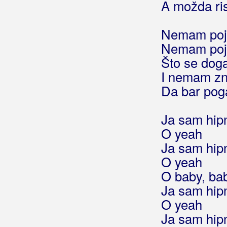
A možda ri
Hrabri ljudi
Hrabro srce
Nemam po
Hrabrosti nemam
Hrast
Nemam po
Hrast zeleni
Što se dog
Hridi samoće
I nemam zn
Hrvata ima
Da bar po
Hrvati će Baranju imati
Hrvati i hrvatice
Ja sam hipno
Hrvati Pariza
O yeah
Hrvatica
Ja sam hipno
Hrvatica ja sam mlada
O yeah
Hrvatice vas vole
O baby, ba
Hrvatine
Ja sam hipno
Hrvatine Herceg Bosne
O yeah
Hrvatska
Ja sam hipno
Hrvatska čigra