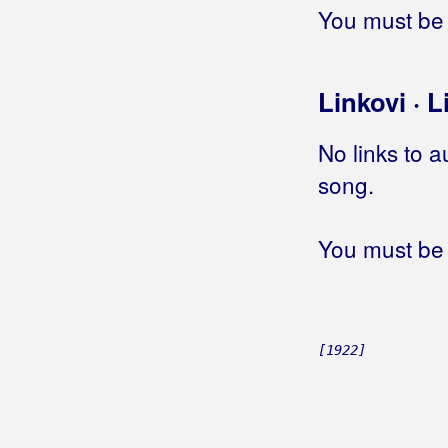
You must be 
Hrvatski Dragovoljac – himna
Hrvatski dragovoljac
Hrvatski jal
Linkovi · L
Hrvatski mornari
Hrvatski psiho
No links to a
Hrvatski ratnik
Hrvatski sin
song.
Hrvatski sokole
Hrvatski sokolovi
You must be 
Hrvatski velikani
Hrvatski vitezovi
Hrvatski vojnik
Hrvatsko Podunavlje
[1922]
Hrvatsko proljeće
Hrvatsko srce je u meni
Hrvatskoga roda sin
Htio bi da me voliš