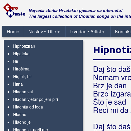
Himna 1. Hrvatske brigade
Himna 4 GBR
Najveća zbirka Hrvatskih pjesama na internetu!
Himna HSP
The largest collection of Croatian songs on the int
Himna ljubavi
Himna NK Laduč
Home
Naslov • Title
Izvođač • Artist
Kontakt
+
+
Himna rada
Hipnotiziran
Hipnoti
Hipoteka
Hir
Daj što daš
Hirošima
Nemam vr
Hir, hir, hir
Brz je dan
Hitna
Brzo izgar
Hladan val
Hladan vjetar poljem piri
Što je sad
Hladnija od leda
Reci mi da
Hladno
Hladno je
Daj što daš
Hladno je, ugrij me