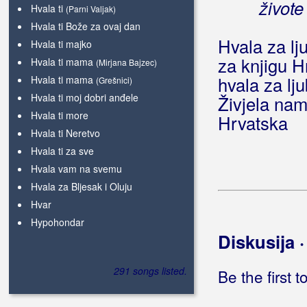
živote
Hvala ti
(Parni Valjak)
Hvala ti Bože za ovaj dan
Hvala za lj
Hvala ti majko
za knjigu H
Hvala ti mama
(Mirjana Bajzec)
hvala za lj
Hvala ti mama
(Grešnici)
Hvala ti moj dobri anđele
Živjela nam
Hvala ti more
Hrvatska
Hvala ti Neretvo
Hvala ti za sve
Hvala vam na svemu
Hvala za Bljesak i Oluju
Hvar
Hypohondar
Diskusija 
291 songs listed.
Be the first 