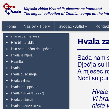
Hrvatski vojnik
Najveća zbirka Hrvatskih pjesama na internetu!
Hrvatsko Podunavlje
The largest collection of Croatian songs on the int
Hrvatsko proljeće
Hrvatsko srce je u meni
Home
Naslov • Title
Izvođač • Artist
Kontakt
+
+
Hrvatskoga roda sin
Htio bi da me voliš
Hvala za
Htio bih te vidjeti
Htio sam noćas da ti pišem
Htjela je htjela
Sada nam s
Huanita
Dječ'ja su l
Hvala
A mjesec ro
Hvala dušo moja
Noći su pu
Hvala svima
Hvala tebi pjesmo
Hvala 
Hvala ti
(Hari Rončević)
Vi hra
Hvala ti
(Sandi)
niste 
Hvala ti
(Arsen Dedić)