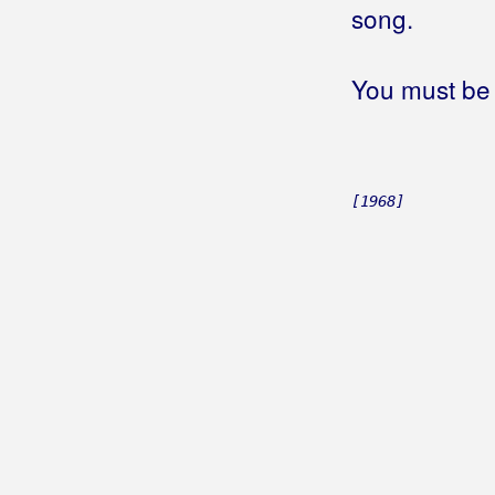
Hopa-Cupa
song.
Horoskop
Hote dekle pemo v klet
You must be 
Hotel
Hotel, motel
How do you want me
Hrabra kao prije
[1968]
Hrabri jednom umiru
Hrabri ljudi
Hrabro srce
Hrabrosti nemam
Hrast
Hrast zeleni
Hridi samoće
Hrvata ima
Hrvati će Baranju imati
Hrvati i hrvatice