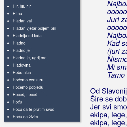
Najbol
Hir, hir, hir
ooooo
Hitna
Juri z
Hladan val
ooooo
Hladan vjetar poljem piri
Najbol
Hladnija od leda
Kad se
Hladno
(juri z
Hladno je
Nismo
Hladno je, ugrij me
Mi sm
Hladovina
Hobotnica
Tamo s
Hoćemo cenzuru
Hoćemo pobjedu
Od Slavoni
Hoćeš, nećeš
Šire se dob
Hoću
Jer svi smo
Hoću da te pratim svud
ekipa, lege,
Hoću da živim
ekipa, lege,
Hoću li znati