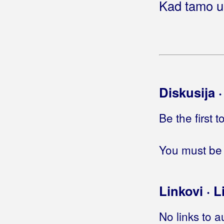
Kad tamo u
Hoću samo tebe
Hoću žene
Hoću život
Hoću, neću
Hodaj
Hodajmo po zvijezdama
Hodaju ljudi
Diskusija 
Hodala je pola metra iznad zemlje
Hodam
Be the first 
Hodam krivom stranom
Hodi da ti čiko nešto da
You must be 
Hold me tight
Hologram
Home
Linkovi · L
Homo za Žminj
Honky tonk žena
No links to a
Hop cup