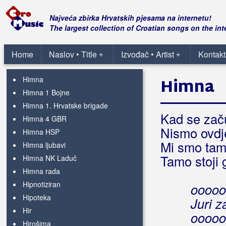
Hey little boy
Hey, Mr. DJ
Najveća zbirka Hrvatskih pjesama na internetu!
Hiawatha
The largest collection of Croatian songs on the int
Hiljade bijelih marama
Hiljadu godina
Home
Naslov • Title
Izvođač • Artist
Kontakt
(Andrijana Božović)
+
+
Hiljadu godina
(Jasna Zlokić)
Himna
Himna
Himna 1 Bojne
Himna 1. Hrvatske brigade
Kad se začu
Himna 4 GBR
Nismo ovdje
Himna HSP
Mi smo tamo
Himna ljubavi
Tamo stoji g
Himna NK Laduč
Himna rada
Hipnotiziran
ooooo
Hipoteka
Juri z
Hir
ooooo
Hirošima