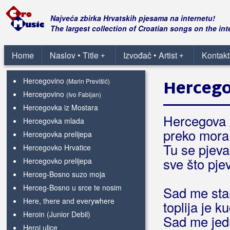
Hercegovci za Dom spremni
Hercegovina
Najveća zbirka Hrvatskih pjesama na internetu!
(Kristina)
The largest collection of Croatian songs on the int
Hercegovina
(Fortuna i Hercegovački
Bećari)
Hercegovina u srcu
Home
Naslov • Title
Izvođač • Artist
Kontakt
+
+
Hercegovina, Hercegorčina
Hercegovino
Herceg
(Marin Previšić)
Hercegovino
(Ivo Fabijan)
Hercegovka iz Mostara
Hercegova 
Hercegovka mlada
preko mora 
Hercegovka prelijepa
Tu se pjeva
Hercegovko Hrvatice
sve što pj
Hercegovko prelijepa
Herceg-Bosno suzo moja
Herceg-Bosno u srce te nosim
Sad me sta
Here, there and everywhere
toplija je 
Heroin (Junior Debil)
Sad me jedn
Heroj ulice