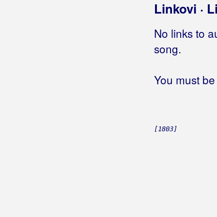
Hobotnica
Linkovi · L
Hoćemo cenzuru
Hoćemo pobjedu
No links to a
Hoćeš, nećeš
song.
Hoću
Hoću da te pratim svud
You must be 
Hoću da živim
Hoću li znati
Hoću samo tebe
Hoću žene
[1803]
Hoću život
Hoću, neću
Hodaj
Hodajmo po zvijezdama
Hodaju ljudi
Hodala je pola metra iznad zemlje
Hodam