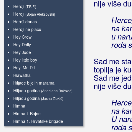
nije više d
Heroji
(T.B.F.)
Heroji
(Bojan Aleksovski)
Herce
Heroji danas
na ka
Heroji ne plaču
u naru
Hey Crow
roda s
Hey Dolly
Hey Jude
Sad me sta
Hey little boy
toplija je 
Hey, Mr. DJ
Hiawatha
Sad me jedn
Hiljade bijelih marama
nije više d
Hiljadu godina
(Andrijana Božović)
Hiljadu godina
(Jasna Zlokić)
Herce
Himna
na ka
Himna 1 Bojne
U naru
Himna 1. Hrvatske brigade
roda s
Himna 4 GBR