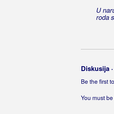
Himna HSP
U naru
Himna ljubavi
roda s
Himna NK Laduč
Himna rada
Hipnotiziran
Hipoteka
Hir
Hirošima
Hir, hir, hir
Hitna
Diskusija 
Hladan val
Hladan vjetar poljem piri
Be the first 
Hladnija od leda
Hladno
You must be 
Hladno je
Hladno je, ugrij me
Hladovina