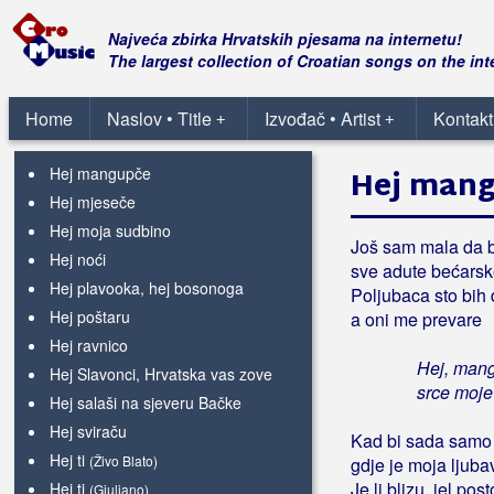
Hej ljubavi nikad preboljena
Hej ljubavi stara
Najveća zbirka Hrvatskih pjesama na internetu!
Hej ljubavi u dalekom gradu
The largest collection of Croatian songs on the int
Hej lutkice
Hej mala opala
Home
Naslov • Title
Izvođač • Artist
Kontakt
+
+
Hej mali
Hej mangupče
Hej man
Hej mjeseče
Hej moja sudbino
Još sam mala da b
Hej noći
sve adute bećars
Hej plavooka, hej bosonoga
Poljubaca sto bih 
Hej poštaru
a oni me prevare
Hej ravnico
Hej, man
Hej Slavonci, Hrvatska vas zove
srce moje
Hej salaši na sjeveru Bačke
Hej sviraču
Kad bi sada samo
Hej ti
(Živo Blato)
gdje je moja ljuba
Je li blizu, jel post
Hej ti
(Giuliano)