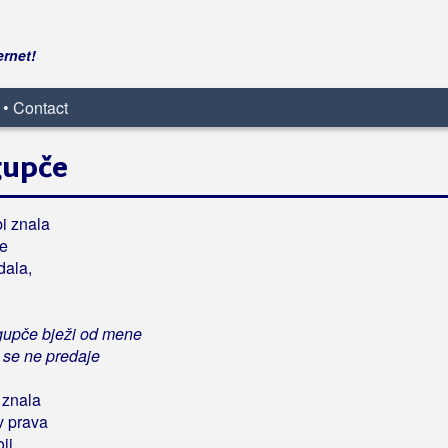
ernet!
 • Contact
gupče
i znala
ke
dala,
gupče bježi od mene
 se ne predaje
 znala
v prava
oji