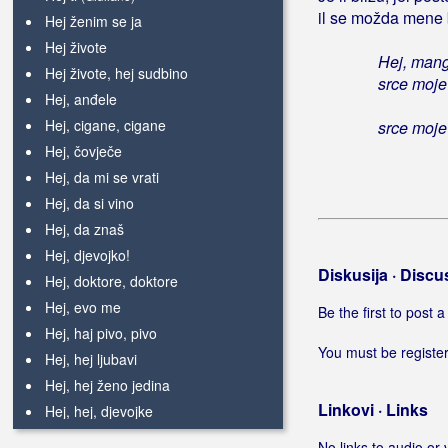
il se možda mene 
Hej ženim se ja
Hej živote
Hej, man
Hej živote, hej sudbino
srce moje
Hej, anđele
Hej, cigane, cigane
srce moje
Hej, čovječe
Hej, da mi se vrati
Hej, da si vino
Hej, da znaš
Hej, djevojko!
Diskusija · Discu
Hej, doktore, doktore
Hej, evo me
Be the first to post
Hej, haj pivo, pivo
You must be register
Hej, hej ljubavi
Hej, hej ženo jedina
Linkovi · Links
Hej, hej, djevojke
Hej, hej, mama
No links to audio or 