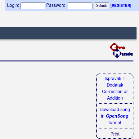
Login:
Password:
[REGISTER]
Ispravak ili
Dodatak
Correction or
Addition
Download song
in
OpenSong
format
Print