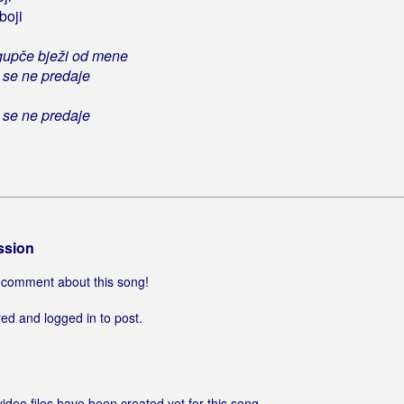
boji
gupče bježi od mene
 se ne predaje
 se ne predaje
ssion
 a comment about this song!
ed and logged in to post.
video files have been created yet for this song.