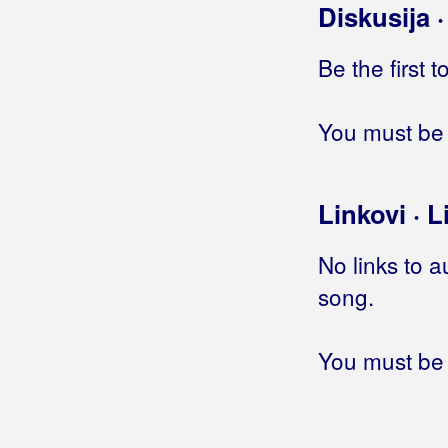
Diskusija 
Hej, djevojko!
Hej, doktore, doktore
Be the first 
Hej, evo me
Hej, haj pivo, pivo
Hej, hej ljubavi
You must be 
Hej, hej ženo jedina
Hej, hej, djevojke
Hej, hej, mama
Linkovi · L
Hej, hej, udala si se
Hej, kako si
No links to a
Hej, Lola
song.
Hej, mala hej
Hej, mala, hej
Hej, mati mati
You must be 
Hej, mladosti
Hej, ne ljuti se na mene
Hej, pomozi