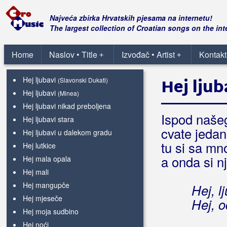
Hej javore
Hej kafano
Najveća zbirka Hrvatskih pjesama na internetu!
Hej konobare
The largest collection of Croatian songs on the int
Hej kuno moja mala
Hej Lolita-silkoni
Home
Naslov • Title
Izvođač • Artist
Kontakt
+
+
Hej livnjaci
Hej ljubavi
Hej ljub
(Slavonski Dukati)
Hej ljubavi
(Minea)
Hej ljubavi nikad preboljena
Ispod našeg
Hej ljubavi stara
cvate jeda
Hej ljubavi u dalekom gradu
tu si sa mn
Hej lutkice
a onda si n
Hej mala opala
Hej mali
Hej mangupče
Hej, l
Hej mjeseče
Hej, 
Hej moja sudbino
Hej noći