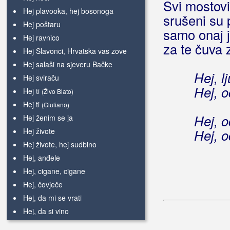
Svi mostov
Hej plavooka, hej bosonoga
srušeni su
Hej poštaru
samo onaj j
Hej ravnico
za te čuva
Hej Slavonci, Hrvatska vas zove
Hej salaši na sjeveru Bačke
Hej, l
Hej sviraču
Hej, 
Hej ti
(Živo Blato)
Hej ti
(Giuliano)
Hej, 
Hej ženim se ja
Hej živote
Hej, 
Hej živote, hej sudbino
Hej, anđele
Hej, cigane, cigane
Hej, čovječe
Hej, da mi se vrati
Hej, da si vino
Hej, da znaš