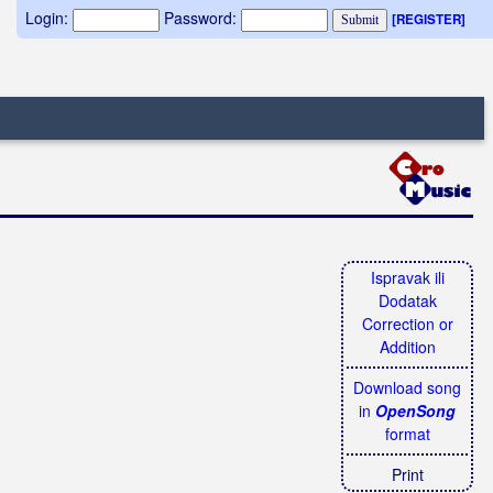
Login:
Password:
[REGISTER]
Ispravak ili
Dodatak
Correction or
Addition
Download song
in
OpenSong
format
Print