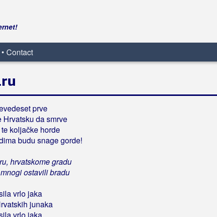
ernet!
 • Contact
aru
devedeset prve
e Hrvatsku da smrve
, te koljačke horde
edima budu snage gorde!
ru, hrvatskome gradu
 mnogi ostavili bradu
ila vrlo jaka
Hrvatskih junaka
ila vrlo jaka