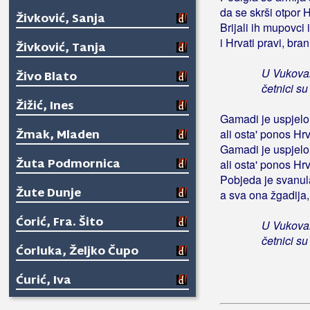
da se skrši otpor 
Živković, Sanja
Brijali ih mupovci
i Hrvati pravi, bran
Živković, Tanja
U Vukova
Živo Blato
četnici su
Žižić, Ines
Gamadi je uspjelo
Žmak, Mladen
ali osta' ponos Hrv
Gamadi je uspjelo
Žuta Podmornica
ali osta' ponos Hrv
Pobjeda je svanul
Žute Dunje
a sva ona žgadija
Ćorić, Fra. Šito
U Vukova
četnici su
Ćorluka, Željko Čupo
Ćurić, Iva