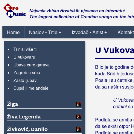
Sjećanje na Zagreb
Slavonija
Najveća zbirka Hrvatskih pjesama na internetu!
The largest collection of Croatian songs on the int
Suza za zagorske brege
Svud sam stranac
Home
Naslov • Title
Izvođač • Artist
Kontakt
+
+
Tebi majko misli lete
Tebi, majko, misli lete
U Vukov
Ti nisi više ti
U Vukovaru
Ubava curo garava
Bilo je to godine 
Zagreb u srcu
kada Srbi htjedoš
Poslali su četnike
Zašto ljubavi
da sa našim susj
Čuješ li me anđele
U Vukova
Žiga
četnici su
Živa Legenda
Podigla se armija s
da se skrši otpor 
Živković, Danilo
Podigla se armija s