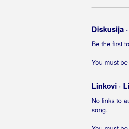
Diskusija 
Be the first 
You must be 
Linkovi · L
No links to a
song.
You must be 