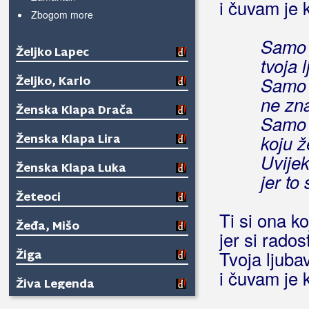
i čuvam je k
Zbogom more
Samo 
Željko Lapec
tvoja 
Željko, Karlo
Samo 
ne zna
Ženska Klapa Drača
Samo t
Ženska Klapa Lira
koju ž
Uvijek 
Ženska Klapa Luka
jer to 
Žeteoci
Ti si ona k
Žeđa, Mišo
jer si rados
Žiga
Tvoja ljuba
i čuvam je k
Živa Legenda