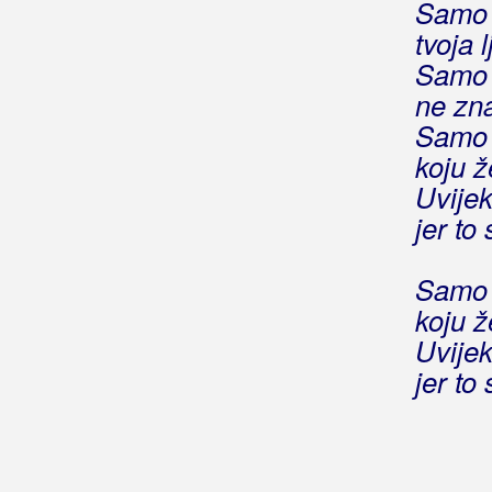
Živković, Danilo
Samo 
tvoja 
Živković, Sanja
Samo 
Živković, Tanja
ne zna
Samo t
Živo Blato
koju ž
Žižić, Ines
Uvijek 
jer to 
Žmak, Mladen
Žuta Podmornica
Samo t
koju ž
Žute Dunje
Uvijek 
Ćorić, Fra. Šito
jer to 
Ćorluka, Željko Čupo
Ćurić, Iva