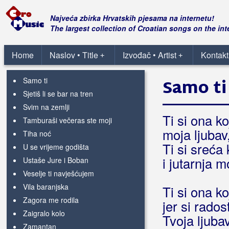
Podravac
Prid oltarom tvojim
Najveća zbirka Hrvatskih pjesama na internetu!
Pričaj mi
The largest collection of Croatian songs on the int
Radujmo se Uskrsu
Radujte se narodi
Home
Naslov • Title
Izvođač • Artist
Kontakt
+
+
Riži, riži
Samo ti
Samo ti
Sjetiš li se bar na tren
Svim na zemlji
Ti si ona k
Tamburaši večeras ste moji
moja ljubav
Tiha noć
Ti si sreća
U se vrijeme godišta
i jutarnja m
Ustaše Jure i Boban
Veselje ti navješćujem
Vila baranjska
Ti si ona k
Zagora me rodila
jer si rados
Zaigralo kolo
Tvoja ljuba
Zamantan