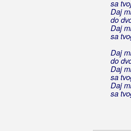
sa tvo
Zagreb u srcu
Daj mi
Zašto ljubavi
do dv
Čuješ li me anđele
Daj m
sa tvo
Žiga
Živa Legenda
Daj mi
do dv
Živković, Danilo
Daj m
Živković, Sanja
sa tvo
Daj m
Živković, Tanja
sa tvo
Živo Blato
Žižić, Ines
Žmak, Mladen