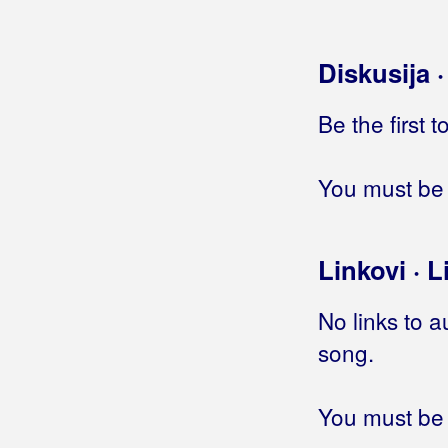
Žuta Podmornica
Žute Dunje
Diskusija 
Ćorić, Fra. Šito
Be the first 
Ćorluka, Željko Čupo
Ćurić, Iva
You must be 
Linkovi · L
No links to a
song.
You must be 