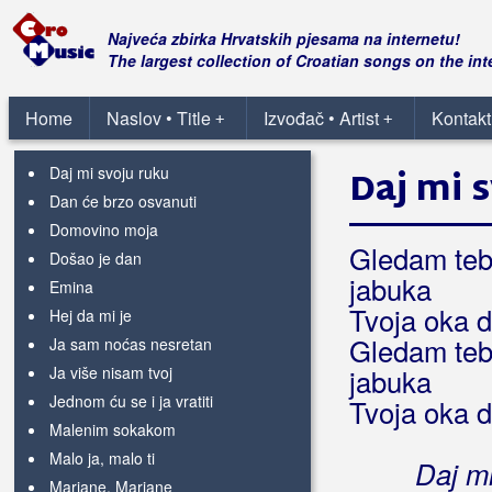
Ženska Klapa Luka
Najveća zbirka Hrvatskih pjesama na internetu!
Žeteoci
The largest collection of Croatian songs on the int
Žeđa, Mišo
Home
Naslov • Title
Izvođač • Artist
Kontakt
+
+
Bilogorac
Daj mi svoju ruku
Daj mi 
Dan će brzo osvanuti
Domovino moja
Gledam tebe
Došao je dan
jabuka
Emina
Tvoja oka d
Hej da mi je
Gledam tebe
Ja sam noćas nesretan
Ja više nisam tvoj
jabuka
Jednom ću se i ja vratiti
Tvoja oka d
Malenim sokakom
Malo ja, malo ti
Daj mi
Marjane, Marjane