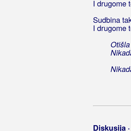
Žmak, Mladen
I drugome t
Žuta Podmornica
Sudbina tak
Žute Dunje
I drugome t
Ćorić, Fra. Šito
Otišla 
Ćorluka, Željko Čupo
Nikada
Ćurić, Iva
Nikada
Diskusija 