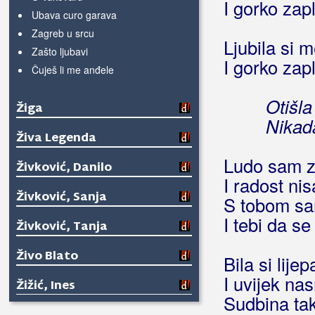
I gorko zap
Ubava curo garava
Zagreb u srcu
Ljubila si 
Zašto ljubavi
I gorko zap
Čuješ li me anđele
Otišla 
Žiga
Nikada
Živa Legenda
Ludo sam za
Živković, Danilo
I radost ni
Živković, Sanja
S tobom sa
I tebi da se
Živković, Tanja
Živo Blato
Bila si lijep
I uvijek na
Žižić, Ines
Sudbina tak