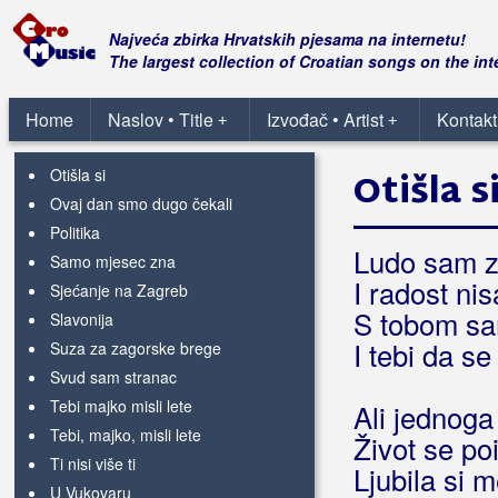
Malo ja, malo ti
Marjane, Marjane
Najveća zbirka Hrvatskih pjesama na internetu!
Marjane, Marjane
The largest collection of Croatian songs on the int
Oj hrvatska mati
Oj livado, rosna travo
Home
Naslov • Title
Izvođač • Artist
Kontakt
+
+
Ostala su samo sjećanja
Otišla si
Otišla s
Ovaj dan smo dugo čekali
Politika
Ludo sam za
Samo mjesec zna
I radost ni
Sjećanje na Zagreb
S tobom sa
Slavonija
I tebi da se
Suza za zagorske brege
Svud sam stranac
Tebi majko misli lete
Ali jednoga
Tebi, majko, misli lete
Život se po
Ti nisi više ti
Ljubila si 
U Vukovaru