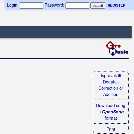
Login:
Password:
[REGISTER]
Ispravak ili
Dodatak
Correction or
Addition
Download song
in
OpenSong
format
Print