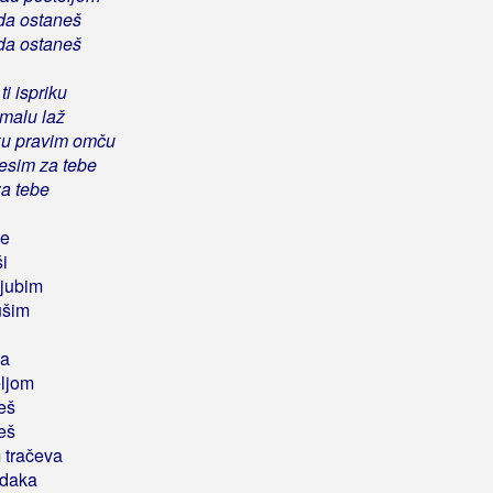
da ostaneš
da ostaneš
i ispriku
malu laž
ku pravim omču
esim za tebe
a tebe
ne
ši
ljubim
ušim
ka
eljom
eš
eš
 tračeva
edaka