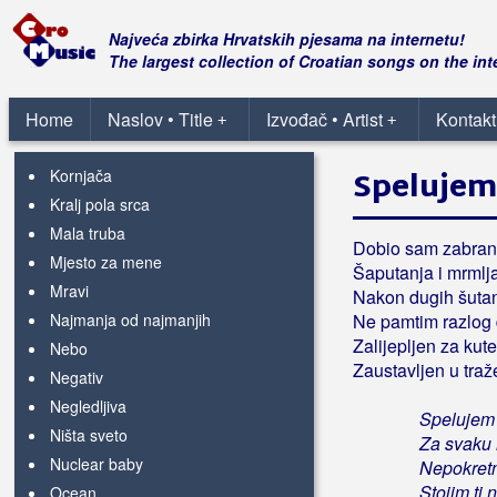
Duga
Glas jeka
Najveća zbirka Hrvatskih pjesama na internetu!
Gledaj i vidi
The largest collection of Croatian songs on the int
Insekt
Home
Jedna od onih bez naslova
Naslov • Title
Izvođač • Artist
Kontakt
+
+
Kauboji modre niti
Spelujem 
Kornjača
Kralj pola srca
Mala truba
Dobio sam zabra
Mjesto za mene
Šaputanja i mrmlj
Mravi
Nakon dugih šuta
Najmanja od najmanjih
Ne pamtim razlog 
Zalijepljen za kut
Nebo
Zaustavljen u traž
Negativ
Negledljiva
Spelujem t
Ništa sveto
Za svaku 
Nuclear baby
Nepokretn
Stojim ti 
Ocean