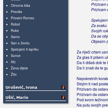
Prizivam 
Otrovna kiša
Prizivam 
Previše
Privatni Romeo
Spelujem t
Robot
Za svaku 
Ruke
Svojih ru
Da se obj
Samo
Objesim z
San o životu
Spelujem ti ispriku
Za riječi crtam us
Sunce
Za glas ti pišem u
Xtc
Da li dišeš dok te 
Da li znaš da te g
Žena dijete
Žito
Nepokretnih kora
Stojim ti nad post
Urošević, Ivona
Prizivam da ostan
Prizivam da ostan
Ušić, Mario
Pod svom težinom
Na putu svojih pr