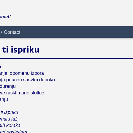
ernet!
 • Contact
ti ispriku
nu
anja, opomenu izbora
nja poučen sasvim duboko
durenju
eve rasklimane stolice
enju
i ispriku
malu laž
ih koraka
nad posteljom