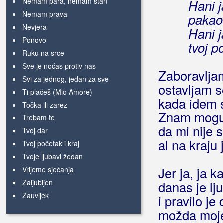
Nemam para, nemam stan
Hani j
Nemam prava
pakao 
Nevjera
Hani j
Ponovo
tvoj p
Ruku na srce
Sve je noćas protiv nas
Zaboravlja
Svi za jednog, jedan za sve
ostavljam 
Ti plačeš (Mio Amore)
kada idem 
Točka ili zarez
Znam mogu 
Trebam te
da mi nije s
Tvoj dar
al na kraju 
Tvoj početak i kraj
Tvoje ljubavi žedan
Jer ja, ja k
Vrijeme sjećanja
Zaljubljen
danas je lj
Zauvijek
i pravilo je
možda moje