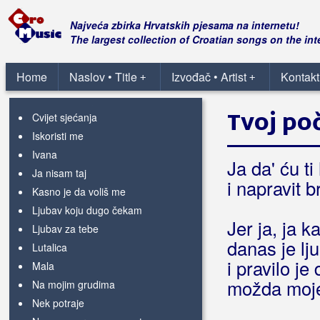
Azil
Najveća zbirka Hrvatskih pjesama na internetu!
The largest collection of Croatian songs on the int
Azzurro
Home
Naslov • Title
Izvođač • Artist
Kontakt
+
+
Ako ljubav postoji
Cara mia zmija
Tvoj poč
Cvijet sjećanja
Iskoristi me
Ivana
Ja da' ću t
Ja nisam taj
i napravit 
Kasno je da voliš me
Ljubav koju dugo čekam
Jer ja, ja k
Ljubav za tebe
danas je lj
Lutalica
i pravilo je
Mala
možda moje
Na mojim grudima
Nek potraje