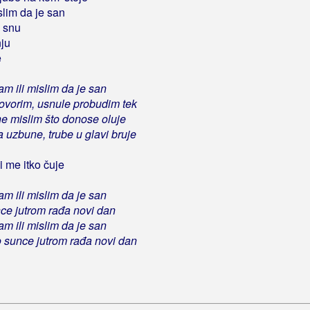
slim da je san
 snu
nju
e
am ili mislim da je san
ovorim, usnule probudim tek
ne mislim što donose oluje
a uzbune, trube u glavi bruje
i me itko čuje
am ili mislim da je san
ce jutrom rađa novi dan
am ili mislim da je san
 sunce jutrom rađa novi dan