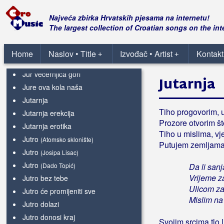
Jumpin down
Najveća zbirka Hrvatskih pjesama na internetu!
Junak
The largest collection of Croatian songs on the int
Junak iz Like
Junak plaže
Home
Naslov • Title
Izvođač • Artist
Kontakt
+
+
Junky Fucky Svink
Jur večernjica gori
Jutarnja
Jure ova kola naša
Jutarnja
Tiho progovorim, 
Jutarnja erekcija
Prozore otvorim š
Jutarnja erotika
Tiho u mislima, vj
Jutro
(Atomsko sklonište)
Putujem zemljama 
Jutro
(Josipa Lisac)
Jutro
(Dado Topić)
Da li sanj
Vrijeme z
Jutro bez tebe
Ulicom za
Jutro će promijeniti sve
Mislim na 
Jutro dolazi
Jutro donosi kraj
Svojim srcima tlo 