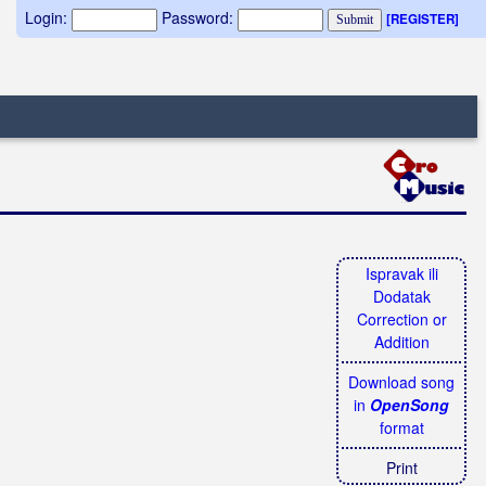
Login:
Password:
[REGISTER]
Ispravak ili
Dodatak
Correction or
Addition
Download song
in
OpenSong
format
Print