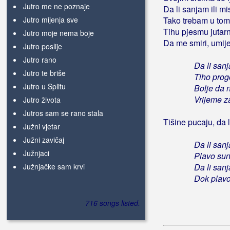
Jutro me ne poznaje
Da li sanjam ili mi
Jutro mijenja sve
Tako trebam u tom
Tihu pjesmu jutar
Jutro moje nema boje
Da me smiri, umij
Jutro poslije
Jutro rano
Da li sanj
Jutro te briše
Tiho prog
Jutro u Splitu
Bolje da 
Vrijeme z
Jutro života
Jutros sam se rano stala
Tišine pucaju, da l
Južni vjetar
Južni zavičaj
Da li sanj
Južnjaci
Plavo sun
Južnjačke sam krvi
Da li sanj
Dok plavo
716 songs listed.