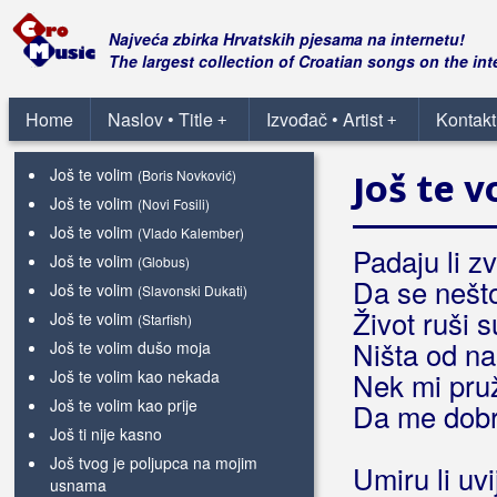
Još te nima
Još te nosim ispod kože
Najveća zbirka Hrvatskih pjesama na internetu!
Još te uvijek volim
The largest collection of Croatian songs on the int
Još te uvik volin
Još te voli
Home
Naslov • Title
Izvođač • Artist
Kontakt
+
+
Još te volim
(Zlatko Pejaković)
Još te volim
Još te v
(Boris Novković)
Još te volim
(Novi Fosili)
Još te volim
(Vlado Kalember)
Padaju li zv
Još te volim
(Globus)
Da se nešto
Još te volim
(Slavonski Dukati)
Život ruši 
Još te volim
(Starfish)
Ništa od na
Još te volim dušo moja
Još te volim kao nekada
Nek mi pruž
Još te volim kao prije
Da me dobro
Još ti nije kasno
Još tvog je poljupca na mojim
Umiru li uvi
usnama