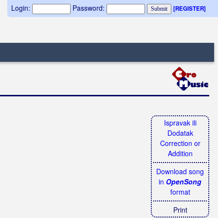
Login:
Password:
[REGISTER]
Ispravak ili
Dodatak
Correction or
Addition
Download song
in
OpenSong
format
Print