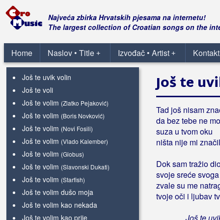
Još senjam plave oči
Još si moj
Najveća zbirka Hrvatskih pjesama na internetu!
Još te čekam
The largest collection of Croatian songs on the int
Još te nima
Još te nosim ispod kože
Home
Naslov • Title
Izvođač • Artist
Kontakt
+
+
Još te uvijek volim
Još te uvik volin
Još te uvi
Još te voli
Još te volim
(Zlatko Pejaković)
Tad još nisam zna
Još te volim
(Boris Novković)
da bez tebe ne mo
Još te volim
(Novi Fosili)
suza u tvom oku
Još te volim
ništa nije mi znači
(Vlado Kalember)
Još te volim
(Globus)
Dok sam tražio di
Još te volim
(Slavonski Dukati)
svoje sreće svoga
Još te volim
(Starfish)
zvale su me natra
Još te volim dušo moja
tvoje oči i ljubav t
Još te volim kao nekada
Još te uvi
Još te volim kao prije