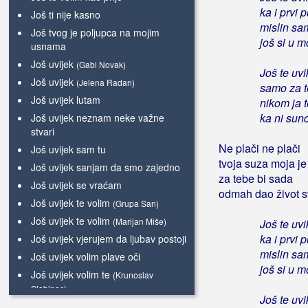
ka i prvi p
Još ti nije kasno
mislin sa
Još tvog je poljupca na mojim
još si u 
usnama
Još uvijek
(Gabi Novak)
Još te uvi
Još uvijek
(Jelena Radan)
samo za 
Još uvijek lutam
nikom ja 
ka ni sun
Još uvijek neznam neke važne
stvari
Ne plači ne plači
Još uvijek sam tu
tvoja suza moja je
Još uvijek sanjam da smo zajedno
za tebe bi sada
Još uvijek se vraćam
odmah dao život s
Još uvijek te volim
(Grupa San)
Još uvijek te volim
(Marijan Miše)
Još te uvi
ka i prvi p
Još uvijek vjerujem da ljubav postoji
mislin sa
Još uvijek volim plave oči
još si u 
Još uvijek volim te
(Krunoslav
Slabinac)
Još te uvi
Još uvijek volim te
(Stjepan Petrović i