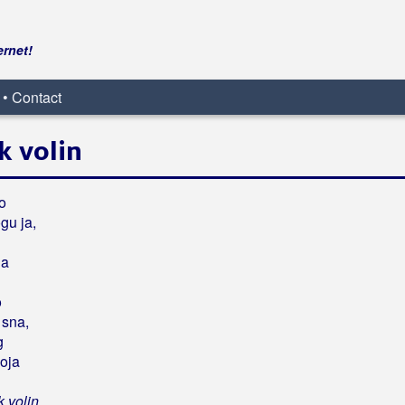
ernet!
 • Contact
k volin
o
gu ja,
la
o
 sna,
g
voja
k volin