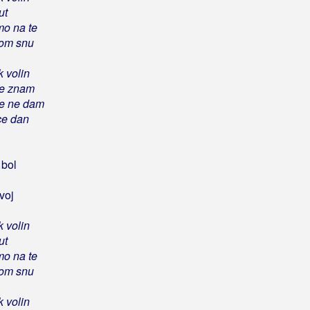
ut
mo na te
mom snu
k volin
te znam
te ne dam
ce dan
 bol
voj
k volin
ut
mo na te
mom snu
k volin