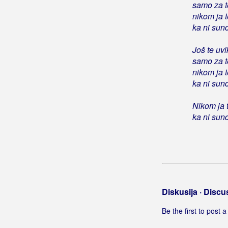
samo za 
El Combo)
nikom ja 
Još uvijek živim
ka ni sun
Još uvik
Još uvik iman Voje
Još te uvi
samo za 
Još uvik slipo virujen
nikom ja 
Još večeras
ka ni sun
Još večeras tebi ljubav dajem
Još volim ga
Nikom ja 
Još za tebe sve bih dao
ka ni sun
Jovana
Jovanka
Jovano, Jovanke
Ju te san se zajubija
Jubav
Diskusija · Discu
Jubav moja
Jubav nije provišta
Be the first to post
Jubav sa žala