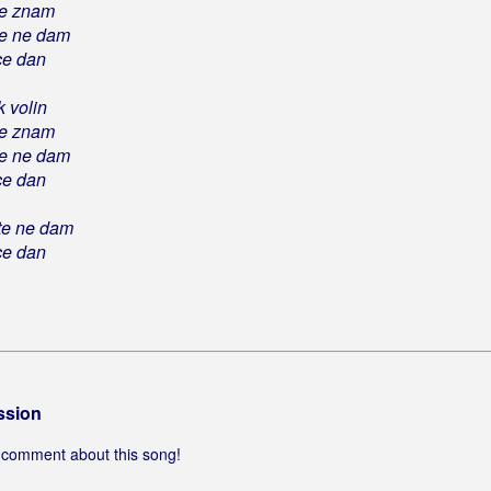
te znam
te ne dam
ce dan
k volin
te znam
te ne dam
ce dan
te ne dam
ce dan
ssion
 a comment about this song!