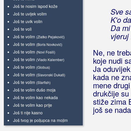
Još te nosim ispod kože
Sve s
Još te uvijek volim
K'o d
Još te uvik volin
Da mi
Još te voli
vjeruj
Još te volim
(Zlatko Pejaković)
Još te volim
(Boris Novković)
Ne, ne tre
Još te volim
(Novi Fosili)
koje nudi 
Još te volim
(Vlado Kalember)
Ja oduvijek
Još te volim
(Globus)
Još te volim
kada ne zn
(Slavonski Dukati)
Još te volim
(Starfish)
mene drugi 
Još te volim dušo moja
drukčije su
Još te volim kao nekada
stiže zima 
Još te volim kao prije
još se nada
Još ti nije kasno
Još tvog je poljupca na mojim
usnama