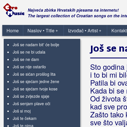
Još sam tu
(Oliver Dragojević)
Još sam tvoj
Najveća zbirka Hrvatskih pjesama na internetu!
Još sam uvijek na istoj adresi
The largest collection of Croatian songs on the int
Još samo ovaj put
Još samo snovi ostali
Home
Naslov • Title
Izvođač • Artist
Kontakt
+
+
Još se moje more umorilo nije
Još se nadam bit' će bolje
Još se n
Još se ne bi udala
Još se ne dam
Sto godina 
Još se nije ostarilo
i to bi mi b
Još se sićan prošlog lita
Patila bi o
Još se sjećam jedne žene
Kada bi se 
Još se sjećam tvoje kose
Još se zvijezde sjaje
Od života š
Još senjam plave oči
kad sve pro
Još si moj
Zašto tako 
Još te čekam
sve što valja
Još te nima