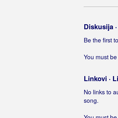
Još uvijek
(Gabi Novak)
Još uvijek
(Jelena Radan)
Još uvijek lutam
Još uvijek neznam neke važne
Diskusija 
stvari
Još uvijek sam tu
Be the first 
Još uvijek sanjam da smo zajedno
Još uvijek se vraćam
You must be 
Još uvijek te volim
(Grupa San)
Još uvijek te volim
(Marijan Miše)
Još uvijek vjerujem da ljubav postoji
Još uvijek volim plave oči
Linkovi · L
Još uvijek volim te
(Krunoslav
Slabinac)
No links to a
Još uvijek volim te
(Stjepan Petrović i
song.
El Combo)
Još uvijek živim
Još uvik
You must be 