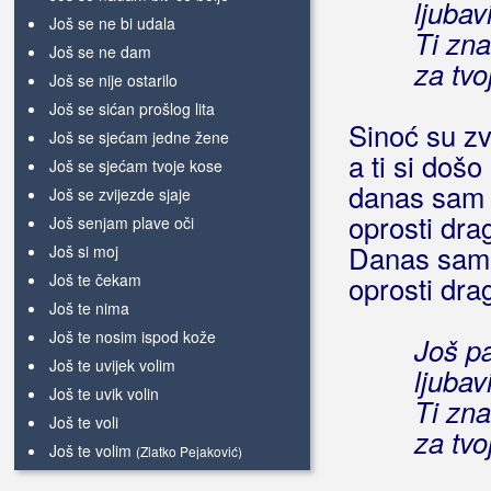
ljubav
Još se ne bi udala
Ti zn
Još se ne dam
za tvo
Još se nije ostarilo
Još se sićan prošlog lita
Sinoć su zv
Još se sjećam jedne žene
a ti si došo
Još se sjećam tvoje kose
danas sam t
Još se zvijezde sjaje
oprosti drag
Još senjam plave oči
Danas sam 
Još si moj
Još te čekam
oprosti drag
Još te nima
Još te nosim ispod kože
Još p
Još te uvijek volim
ljubav
Još te uvik volin
Ti zn
Još te voli
za tvo
Još te volim
(Zlatko Pejaković)
Još te volim
(Boris Novković)