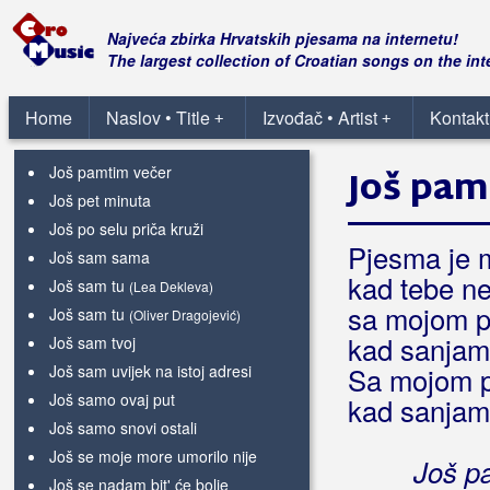
Još ni jeden Zagorec
Još ovaj put
(Bojan Aleksovski)
Najveća zbirka Hrvatskih pjesama na internetu!
Još ovaj put
The largest collection of Croatian songs on the int
(Oliver Dragojević)
Još ovo malo života
Još ovu noć
Home
Naslov • Title
Izvođač • Artist
Kontakt
(Srebrna Krila)
+
+
Još ovu noć
(Vesna Pisarović)
Još pamtim večer
Još pam
Još pet minuta
Još po selu priča kruži
Pjesma je m
Još sam sama
kad tebe n
Još sam tu
(Lea Dekleva)
sa mojom p
Još sam tu
(Oliver Dragojević)
kad sanjam 
Još sam tvoj
Još sam uvijek na istoj adresi
Sa mojom p
Još samo ovaj put
kad sanjam 
Još samo snovi ostali
Još se moje more umorilo nije
Još p
Još se nadam bit' će bolje