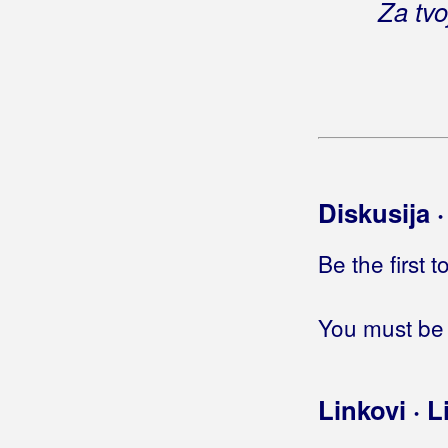
Za tvo
Još te volim
(Novi Fosili)
Još te volim
(Vlado Kalember)
Još te volim
(Globus)
Još te volim
(Slavonski Dukati)
Još te volim
(Starfish)
Još te volim dušo moja
Još te volim kao nekada
Još te volim kao prije
Diskusija 
Još ti nije kasno
Još tvog je poljupca na mojim
Be the first 
usnama
Još uvijek
(Gabi Novak)
Još uvijek
You must be 
(Jelena Radan)
Još uvijek lutam
Još uvijek neznam neke važne
stvari
Linkovi · L
Još uvijek sam tu
Još uvijek sanjam da smo zajedno