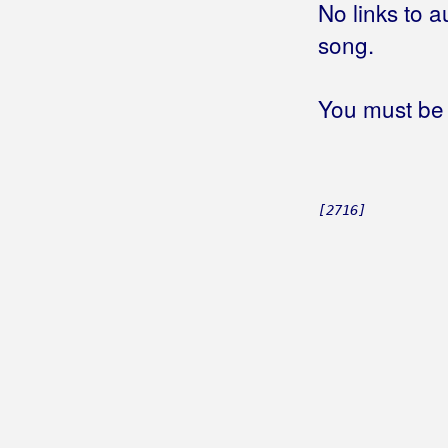
No links to a
Još uvijek se vraćam
song.
Još uvijek te volim
(Grupa San)
Još uvijek te volim
(Marijan Miše)
Još uvijek vjerujem da ljubav postoji
You must be 
Još uvijek volim plave oči
Još uvijek volim te
(Krunoslav
Slabinac)
Još uvijek volim te
(Stjepan Petrović i
[2716]
El Combo)
Još uvijek živim
Još uvik
Još uvik iman Voje
Još uvik slipo virujen
Još večeras
Još večeras tebi ljubav dajem
Još volim ga
Još za tebe sve bih dao