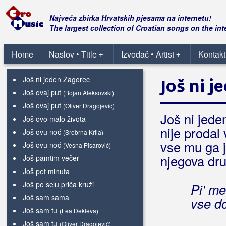
Još me uvik ne voliš
Još mi tvoj parfem miriše
Najveća zbirka Hrvatskih pjesama na internetu!
Još mirišeš na pelene
The largest collection of Croatian songs on the int
Još mi, ženo, puno duguješ
Još ne mogu pristat volit
Home
Naslov • Title
Izvođač • Artist
Kontakt
+
+
Još ne znam kud s tobom
Još ni jeden Zagorec
Još ni 
Još ovaj put
(Bojan Aleksovski)
Još ovaj put
(Oliver Dragojević)
Još ni jed
Još ovo malo života
nije prodal 
Još ovu noć
(Srebrna Krila)
vse mu ga j
Još ovu noć
(Vesna Pisarović)
njegova dr
Još pamtim večer
Još pet minuta
Još po selu priča kruži
Pi' me
Još sam sama
vse d
Još sam tu
(Lea Dekleva)
Još sam tu
(Oliver Dragojević)