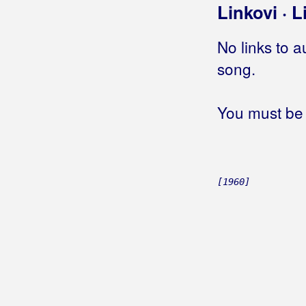
Linkovi · L
Još te nosim ispod kože
Još te uvijek volim
No links to a
Još te uvik volin
Još te voli
song.
Još te volim
(Zlatko Pejaković)
Još te volim
(Boris Novković)
You must be 
Još te volim
(Novi Fosili)
Još te volim
(Vlado Kalember)
Još te volim
(Globus)
Još te volim
(Slavonski Dukati)
[1960]
Još te volim
(Starfish)
Još te volim dušo moja
Još te volim kao nekada
Još te volim kao prije
Još ti nije kasno
Još tvog je poljupca na mojim
usnama