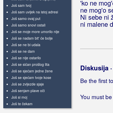
'ko ne mog'o
Još sam tvoj
ne mog'o se
Još sam uvijek na istoj adresi
Ni sebe ni 
Još samo ovaj put
ni malene d
Još samo snovi ostali
Još se moje more umorilo nije
Još se nadam bit' će bolje
Još se ne bi udala
Još se ne dam
Još se nije ostarilo
Još se sićan prošlog lita
Diskusija 
Još se sjećam jedne žene
Još se sjećam tvoje kose
Be the first 
Još se zvijezde sjaje
Još senjam plave oči
You must be 
Još si moj
Još te čekam
Još te nima